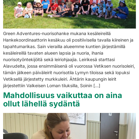
Green Adventures-nuorisohanke mukana kesäleireillä
Hankekoordinaattorin kesäkuu oli positiivisella tavalla kiireinen ja
tapahtumarikas. Sain vierailla alueemme kuntien järjestämillä
kesäleireillä tavaten alueen lapsia ja nuoria, ihania
nuorisotyöntekijöitä sekä leiriohjaajia. Leirikesä starttasi
Alavudelta, jossa ensimmäisenä oli vuorossa Vetiksen nuorisoleiri,
tämän jälkeen päiväleirit nuorisotila Lymyn tiloissa sekä lopuksi
Vetiksellä järjestetty murkkuleiri. Ähtärin kaupungin leirit
järjestettiin Valkeisen Loman tiluksilla, Soinin […]
Mahdollisuus vaikuttaa on aina
ollut lähellä sydäntä