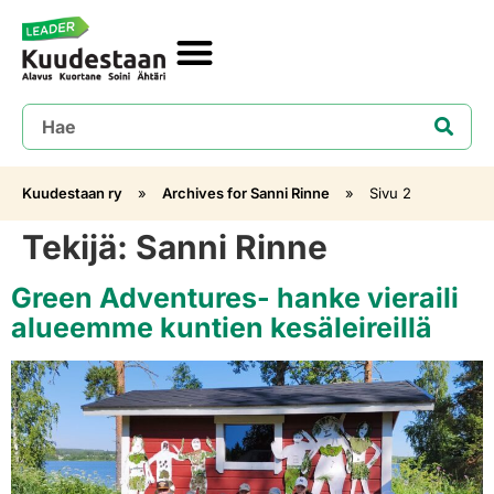
Kuudestaan ry
»
Archives for Sanni Rinne
»
Sivu 2
Tekijä:
Sanni Rinne
Green Adventures- hanke vieraili
alueemme kuntien kesäleireillä