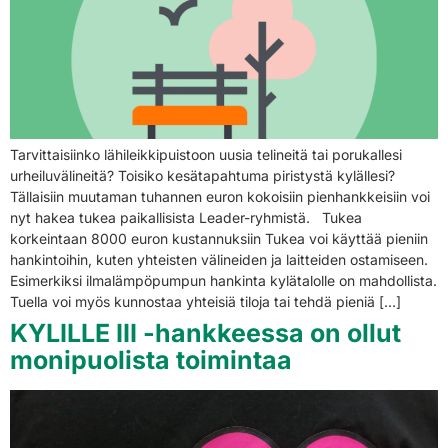
Tarvittaisiinko lähileikkipuistoon uusia telineitä tai porukallesi
urheiluvälineitä? Toisiko kesätapahtuma piristystä kylällesi?
Tällaisiin muutaman tuhannen euron kokoisiin pienhankkeisiin voi
nyt hakea tukea paikallisista Leader-ryhmistä. Tukea
korkeintaan 8000 euron kustannuksiin Tukea voi käyttää pieniin
hankintoihin, kuten yhteisten välineiden ja laitteiden ostamiseen.
Esimerkiksi ilmalämpöpumpun hankinta kylätalolle on mahdollista.
Tuella voi myös kunnostaa yhteisiä tiloja tai tehdä pieniä […]
KYLILLE III -hankkeessa on ollut
monipuolista toimintaa