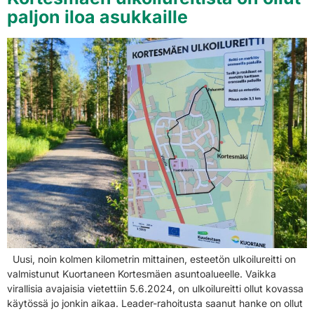
paljon iloa asukkaille
Uusi, noin kolmen kilometrin mittainen, esteetön ulkoilureitti on
valmistunut Kuortaneen Kortesmäen asuntoalueelle. Vaikka
virallisia avajaisia vietettiin 5.6.2024, on ulkoilureitti ollut kovassa
käytössä jo jonkin aikaa. Leader-rahoitusta saanut hanke on ollut