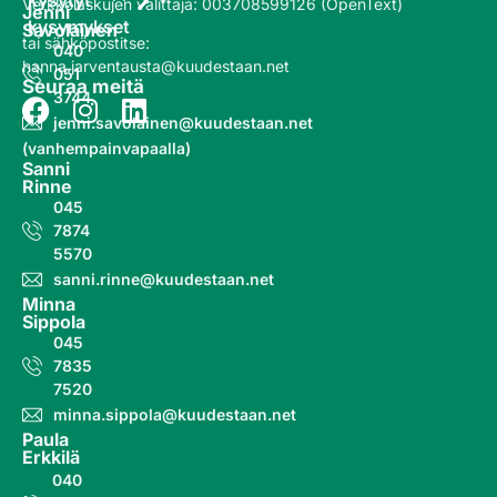
kysytyt
Verkkolaskujen välittäjä
:
003708599126 (OpenText)
Jenni
kysymykset
Savolainen
tai sähköpostitse:
040
hanna.jarventausta@kuudestaan.net
051
Seuraa meitä
3744
jenni.savolainen@kuudestaan.net
(vanhempainvapaalla)
Sanni
Rinne
045
7874
5570
sanni.rinne@kuudestaan.net
Minna
Sippola
045
7835
7520
minna.sippola@kuudestaan.net
Paula
Erkkilä
040