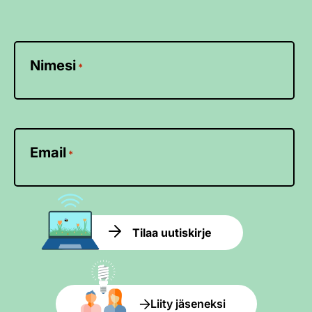
Nimesi
*
Email
*
Tilaa uutiskirje
Liity jäseneksi