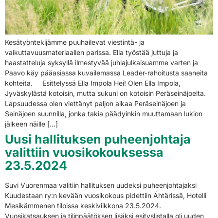
Kesätyöntekijämme puuhailevat viestintä- ja
vaikuttavuusmateriaalien parissa. Ella työstää juttuja ja
haastatteluja syksyllä ilmestyvää juhlajulkaisuamme varten ja
Paavo käy pääasiassa kuvailemassa Leader-rahoitusta saaneita
kohteita. Esittelyssä Ella Impola Hei! Olen Ella Impola,
Jyväskylästä kotoisin, mutta sukuni on kotoisin Peräseinäjoelta.
Lapsuudessa olen viettänyt paljon aikaa Peräseinäjoen ja
Seinäjoen suunnilla, jonka takia päädyinkin muuttamaan lukion
jälkeen näille […]
Uusi hallituksen puheenjohtaja
valittiin vuosikokouksessa
23.5.2024
Suvi Vuorenmaa valitiin hallituksen uudeksi puheenjohtajaksi
Kuudestaan ry:n kevään vuosikokous pidettiin Ähtärissä, Hotelli
Mesikämmenen tiloissa keskiviikkona 23.5.2024.
Vuosikatsauksen ja tilinpäätöksen lisäksi esityslistalla oli uuden