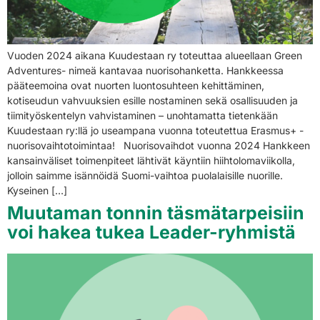
Vuoden 2024 aikana Kuudestaan ry toteuttaa alueellaan Green
Adventures- nimeä kantavaa nuorisohanketta. Hankkeessa
pääteemoina ovat nuorten luontosuhteen kehittäminen,
kotiseudun vahvuuksien esille nostaminen sekä osallisuuden ja
tiimityöskentelyn vahvistaminen – unohtamatta tietenkään
Kuudestaan ry:llä jo useampana vuonna toteutettua Erasmus+ -
nuorisovaihtotoimintaa! Nuorisovaihdot vuonna 2024 Hankkeen
kansainväliset toimenpiteet lähtivät käyntiin hiihtolomaviikolla,
jolloin saimme isännöidä Suomi-vaihtoa puolalaisille nuorille.
Kyseinen […]
Muutaman tonnin täsmätarpeisiin
voi hakea tukea Leader-ryhmistä