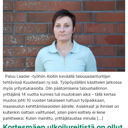
Paluu Leader -työhön Aloitin keväällä talousasiantuntijan
tehtävissä Kuudestaan ry:ssä. Työpöydälläni käsittelen jatkossa
myös yritystukiasioita. Olin päätoimisena taloushallinnon
yrittäjänä 14 vuotta kunnes tuli muutoksen aika – tällä kertaa
muutos johti 10 vuoden takaiseen tuttuun työpaikkaan,
maaseudun kehittämisasioiden äärelle. Asiakkaat ja ihmiset on
kuitenkin osittain vaihtuneet, joten pieni esittely ei liene
pahitteeksi. Kuten mainittu, yrittäjätaustaa minulla […]
Kortesmäen ulkoilureitistä on ollut