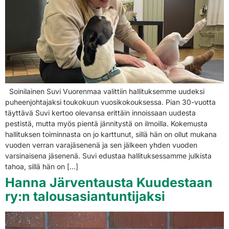
Soinilainen Suvi Vuorenmaa valittiin hallituksemme uudeksi
puheenjohtajaksi toukokuun vuosikokouksessa. Pian 30-vuotta
täyttävä Suvi kertoo olevansa erittäin innoissaan uudesta
pestistä, mutta myös pientä jännitystä on ilmoilla. Kokemusta
hallituksen toiminnasta on jo karttunut, sillä hän on ollut mukana
vuoden verran varajäsenenä ja sen jälkeen yhden vuoden
varsinaisena jäsenenä. Suvi edustaa hallituksessamme julkista
tahoa, sillä hän on […]
Hanna Järventausta Kuudestaan
ry:n talousasiantuntijaksi