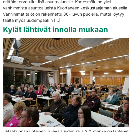
erittäin tervetullut lisä asuntoalueelle. Kortesmäki on yksi
vanhimmista asuntoalueista Kuortaneen keskustaajaman alueella.
Vanhimmat talot on rakennettu 80- luvun puolella, mutta löytyy
täältä myös uudempaakin […]
Kylät lähtivät innolla mukaan
Maakunnan yhteinen Tulevaisuuden kylä 2.0 -hanke on lähtenyt