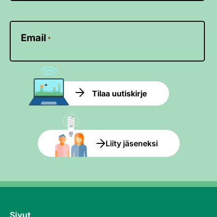
Email
*
Tilaa uutiskirje
Liity jäseneksi
Sivut