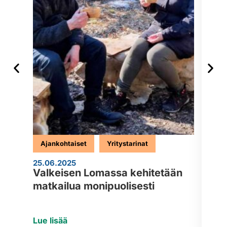
Ajankohtaiset
Yritystarinat
Aj
25.06.2025
24.0
Valkeisen Lomassa kehitetään
Uus
matkailua monipuolisesti
kil
Lue lisää
Lue 