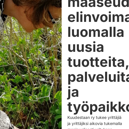
maaseu
elinvoim
luomalla
uusia
tuotteita
palveluit
ja
työpaikk
Kuudestaan ry tukee yrittäjiä
ja yrittäjiksi aikovia tukemalla