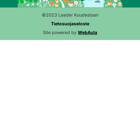
©2023 Leader Kuudestaan
Tietosuojaseloste
Site powered by
WebAula