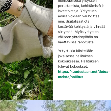
monipuolisesti yrityksen
perustamista, kehittämistä ja
investointeja. Yritystuen
avulla voidaan vauhdittaa
mm. digitalisaatiota,
kestävää kehitystä ja vihreää
siirtymää. Myös yritysten
väliseen yhteistyöhön on
haettavissa rahoitusta.
Yritystukia käsitellään
jokaisessa hallituksen
kokouksessa. Hallituksen
tulevat kokoukset:
https://kuudestaan.net/tietoa-
meista/hallitus