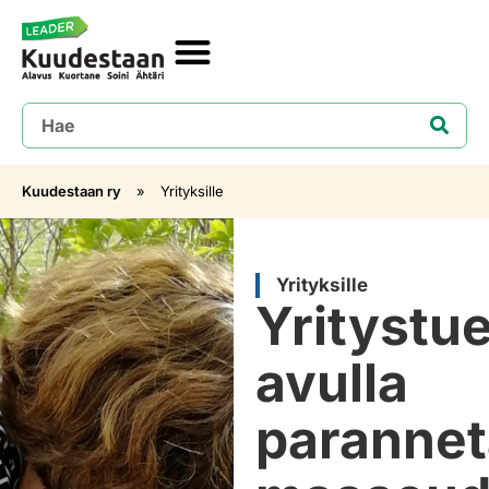
Kuudestaan ry
»
Yrityksille
Yrityksille
Yritystu
avulla
paranne