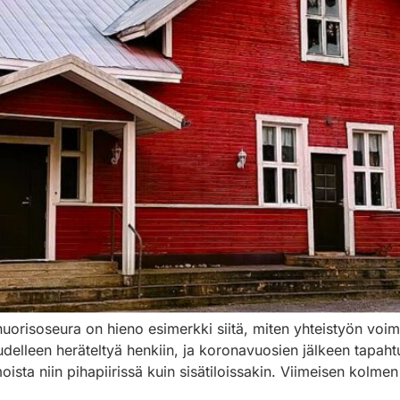
 nuorisoseura on hieno esimerkki siitä, miten yhteistyön v
udelleen heräteltyä henkiin, ja koronavuosien jälkeen tapahtu
ista niin pihapiirissä kuin sisätiloissakin. Viimeisen kol