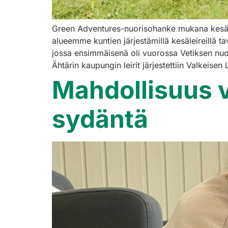
Green Adventures-nuorisohanke mukana kesäleire
alueemme kuntien järjestämillä kesäleireillä tav
jossa ensimmäisenä oli vuorossa Vetiksen nuoris
Ähtärin kaupungin leirit järjestettiin Valkeisen 
Mahdollisuus va
sydäntä