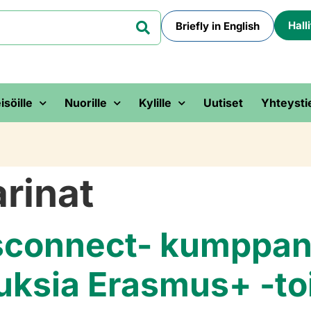
Hall
Briefly in English
isöille
Nuorille
Kylille
Uutiset
Yhteysti
arinat
isconnect- kumppan
uuksia Erasmus+ -