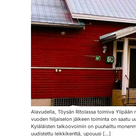
Alavudella, Töysän Ritolassa toimiva Ylipään
vuoden hiljaiselon jälkeen toiminta on saatu u
Kyläläisten talkoovoimin on puuhailtu monenmo
uudistettu leikkikenttä, upouusi […]