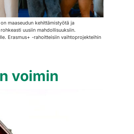
a on maaseudun kehittämistyötä ja
ohkeasti uusiin mahdollisuuksiin.
e. Erasmus+ -rahoitteisiin vaihtoprojekteihin
n voimin