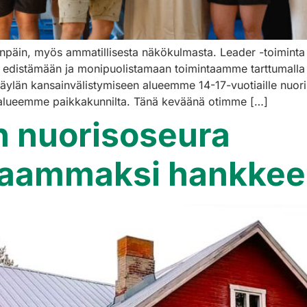
eenpäin, myös ammatillisesta näkökulmasta. Leader -toimint
edistämään ja monipuolistamaan toimintaamme tarttumalla r
ylän kansainvälistymiseen alueemme 14-17-vuotiaille nuorill
a alueemme paikkakunnilta. Tänä keväänä otimme […]
n nuorisoseura
kaammaksi hankkee