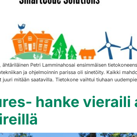
ias, ähtäriläinen Petri Lamminahosai ensimmäisen tietokone
ekniikan ja ohjelmoinnin parissa oli sinetöity. Kaikki mahdollin
lut juuri mitään saatavilla. Tietokone vaihtui tiuhaan uudem
res- hanke vierail
reillä