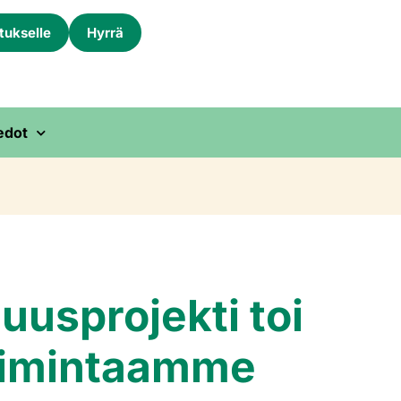
itukselle
Hyrrä
edot
uusprojekti toi
toimintaamme