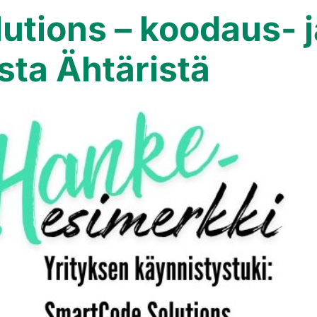
utions – koodaus- j
sta Ähtäristä