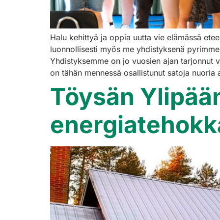
Halu kehittyä ja oppia uutta vie elämässä et
luonnollisesti myös me yhdistyksenä pyrimme 
Yhdistyksemme on jo vuosien ajan tarjonnut vä
on tähän mennessä osallistunut satoja nuori
Töysän Ylipää
energiatehok