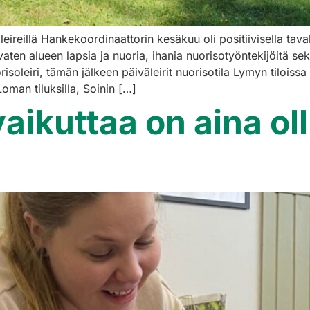
illä Hankekoordinaattorin kesäkuu oli positiivisella tavalla
aten alueen lapsia ja nuoria, ihania nuorisotyöntekijöitä sekä 
oleiri, tämän jälkeen päiväleirit nuorisotila Lymyn tiloissa s
Loman tiluksilla, Soinin […]
ikuttaa on aina oll