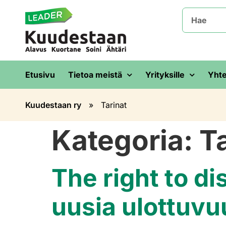
Etusivu
Tietoa meistä
Yrityksille
Yhte
Kuudestaan ry
»
Tarinat
Kategoria:
T
The right to d
uusia ulottuv