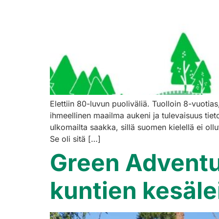
Elettiin 80-luvun puoliväliä. Tuolloin 8-vuot
ihmeellinen maailma aukeni ja tulevaisuus tietot
ulkomailta saakka, sillä suomen kielellä ei ol
Se oli sitä […]
Green Adventu
kuntien kesälei