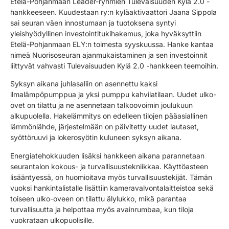
Etelä-Pohjanmaan Leader-ryhmien Tulevaisuuden Kylä 2.0 -
hankkeeseen. Kuudestaan ry:n kyläaktivaattori Jaana Sippola
sai seuran väen innostumaan ja tuotoksena syntyi
yleishyödyllinen investointitukihakemus, joka hyväksyttiin
Etelä-Pohjanmaan ELY:n toimesta syyskuussa. Hanke kantaa
nimeä Nuorisoseuran ajanmukaistaminen ja sen investoinnit
liittyvät vahvasti Tulevaisuuden Kylä 2.0 -hankkeen teemoihin.
Syksyn aikana juhlasaliin on asennettu kaksi
ilmalämpöpumppua ja yksi pumppu kahvilatilaan. Uudet ulko-
ovet on tilattu ja ne asennetaan talkoovoimin joulukuun
alkupuolella. Hakelämmitys on edelleen tilojen pääasiallinen
lämmönlähde, järjestelmään on päivitetty uudet lautaset,
syöttöruuvi ja lokerosyötin kuluneen syksyn aikana.
Energiatehokkuuden lisäksi hankkeen aikana parannetaan
seurantalon kokous- ja turvallisuustekniikkaa. Käyttöasteen
lisääntyessä, on huomioitava myös turvallisuustekijät. Tämän
vuoksi hankintalistalle lisättiin kameravalvontalaitteistoa sekä
toiseen ulko-oveen on tilattu älylukko, mikä parantaa
turvallisuutta ja helpottaa myös avainrumbaa, kun tiloja
vuokrataan ulkopuolisille.