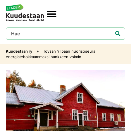
Kuudestaan ry
»
Töysän Ylipään nuorisoseura
energiatehokkaammaksi hankkeen voimin