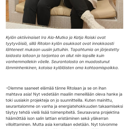
Kylän aktiivinaiset Ira Ala-Mutka ja Katja Raiski ovat
tyytyväisiä, sillä Ritolan kylän asukkaat ovat innokkaasti
lähteneet mukaan uusiin juttuihin. Tapahtumia on järjestetty
laidasta laitaan ja tarjontaa on ollut niin lapsille kuin
vanhemmallekin väelle. Seurantalosta on muodostunut
lämminhenkinen, kotoisa kyläläisten oma kohtaamispaikka.
-Olemme saaneet elämää tänne Ritolaan ja se on ihan
mahtava asia! Nyt vedetään maaliin meneillään oleva hanke ja
toki uusiakin projekteja on jo suunnitteilla. Kuten mainittu,
seurantalomme on vanha ja energiatehokkuuden takaamiseksi
täytyy tehdä vielä lisää toimenpiteitä. Seuraavana projektina
häämöttää ison salin lattian eristäminen sekä yläkerran
villoittaminen. Mutta asia kerrallaan edetään. Nyt toivomme