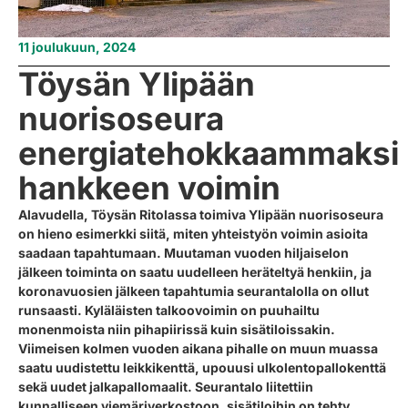
11 joulukuun, 2024
Töysän Ylipään
nuorisoseura
energiatehokkaammaksi
hankkeen voimin
Alavudella, Töysän Ritolassa toimiva Ylipään nuorisoseura
on hieno esimerkki siitä, miten yhteistyön voimin asioita
saadaan tapahtumaan. Muutaman vuoden hiljaiselon
jälkeen toiminta on saatu uudelleen heräteltyä henkiin, ja
koronavuosien jälkeen tapahtumia seurantalolla on ollut
runsaasti. Kyläläisten talkoovoimin on puuhailtu
monenmoista niin pihapiirissä kuin sisätiloissakin.
Viimeisen kolmen vuoden aikana pihalle on muun muassa
saatu uudistettu leikkikenttä, upouusi ulkolentopallokenttä
sekä uudet jalkapallomaalit. Seurantalo liitettiin
kunnalliseen viemäriverkostoon, sisätiloihin on tehty