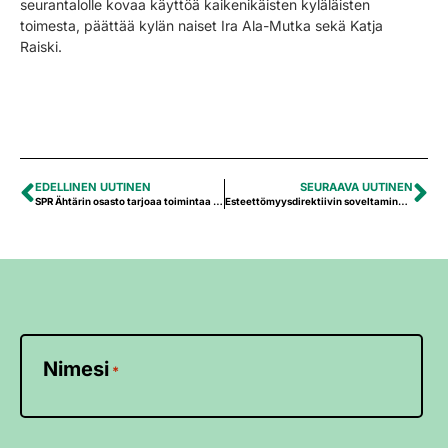
seurantalolle kovaa käyttöä kaikenikäisten kyläläisten
toimesta, päättää kylän naiset Ira Ala-Mutka sekä Katja
Raiski.
EDELLINEN UUTINEN
SEURAAVA UUTINEN
SPR Ähtärin osasto tarjoaa toimintaa myös lapsille ja nuorille
Esteettömyysdirektiivin soveltaminen alkaa pian – olemmeko valmiita?
Nimesi
*