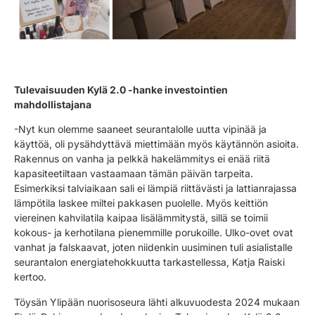
Tulevaisuuden Kylä 2.0 -hanke investointien
mahdollistajana
-Nyt kun olemme saaneet seurantalolle uutta vipinää ja
käyttöä, oli pysähdyttävä miettimään myös käytännön asioita.
Rakennus on vanha ja pelkkä hakelämmitys ei enää riitä
kapasiteetiltaan vastaamaan tämän päivän tarpeita.
Esimerkiksi talviaikaan sali ei lämpiä riittävästi ja lattianrajassa
lämpötila laskee miltei pakkasen puolelle. Myös keittiön
viereinen kahvilatila kaipaa lisälämmitystä, sillä se toimii
kokous- ja kerhotilana pienemmille porukoille. Ulko-ovet ovat
vanhat ja falskaavat, joten niidenkin uusiminen tuli asialistalle
seurantalon energiatehokkuutta tarkastellessa, Katja Raiski
kertoo.
Töysän Ylipään nuorisoseura lähti alkuvuodesta 2024 mukaan