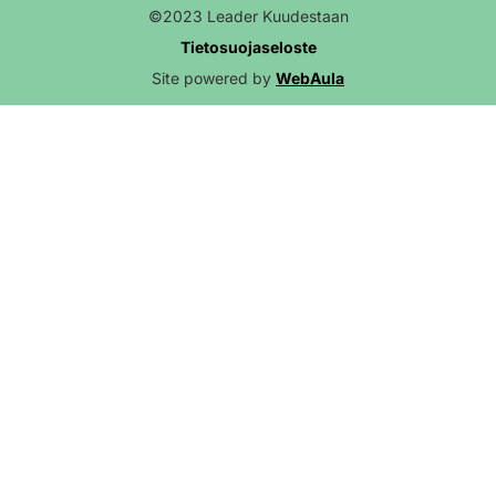
©2023 Leader Kuudestaan
Tietosuojaseloste
Site powered by
WebAula