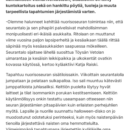
kuntokartoitus sekä on hankittu pöytiä, tuoleja ja muuta
tarpeellista tapahtumien järjestämistä varten.
-Olemme halunneet kehittää nuorisoseuran toimintaa niin, että
seurantalo ja sen pihapiiri palvelisivat mahdollisimman
monipuolisesti eri-ikäisiä asukkaita. Ritolaan on muuttanut
viime vuosina paljon lapsiperheitä ja kesäaikaan täällä riittää
säpinää myös kesäasukkaiden saapuessa mökeilleen.
Seurantalo sijaitsee lähellä suosittua Töysän Vetolan
uimarantaa ja kesäisin leikkipaikka ja ulkokentät ovatkin
kovassa käytössä, kertoo kyläaktiivi Katja Raiski.
Tapahtuu nuorisoseuran sisätiloissakin. Viikoittain seurantalolla
jumpataan ja pelataan sulkapalloa. Iso sali muuntuu kätevästi
jumppatiloista juhlasaliksi. Keittiön puolelta löytyy hyvät
laitteet ja tilat isommankin porukan kestitsemiseen. Keittiön
käytännöllisyys onkin testattu useampaan otteeseen niin
seuran järjestämien pitsapäivien kuin erilaisten perhejuhlien
myötä. Lapsille ja nuorille suunnattu halloween-disko on jo
muodostunut odotetuksi perinteeksi, kuin myös naistenpäivän
tienoilla järjestettävä naisten oma hemmotteluilta.
Viimeisimpänä tapahtumana järjestettiin kyläläisille oma