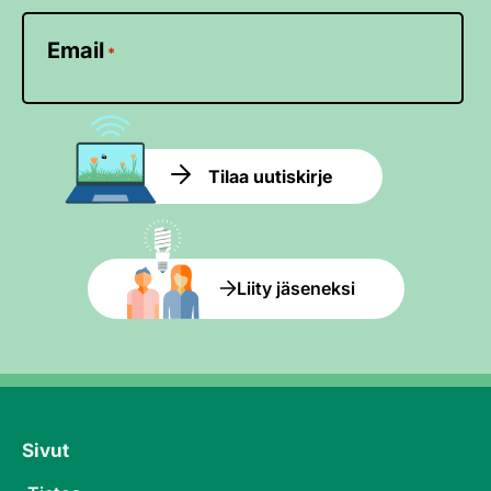
Email
*
Tilaa uutiskirje
Liity jäseneksi
Sivut