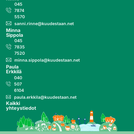
045
7874
5570
sanni.rinne@kuudestaan.net
Minna
Sippola
045
7835
7520
minna.sippola@kuudestaan.net
Paula
Erkkilä
040
507
6104
paula.erkkila@kuudestaan.net
Kaikki
yhteystiedot