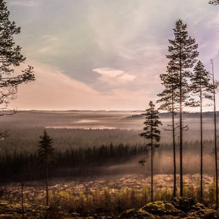
Toimintatapa o
jatkuvasti uudis
mahdollisuudet 
vahvuudet hyö
sekä muutoksii
reagoiva. Leade
rahoituksen
mahdollistamat 