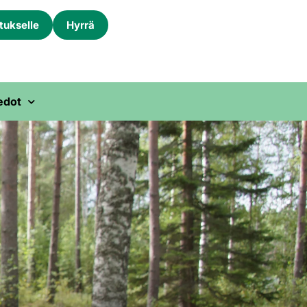
itukselle
Hyrrä
edot