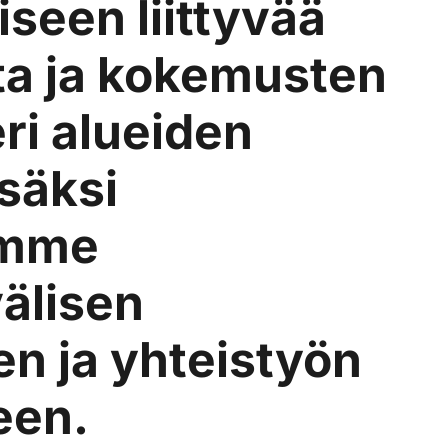
iseen liittyvää
a
a ja kokemusten
o
ri alueiden
v
isäksi
a
amme
älisen
n ja yhteistyön
een.