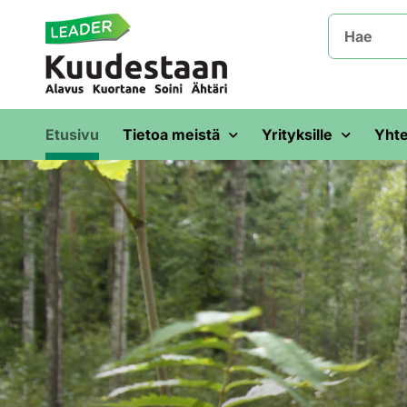
Etusivu
Tietoa meistä
Yrityksille
Yhte