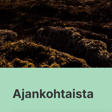
ovat saaneet lie
aikaan.”
Ajankohtaista