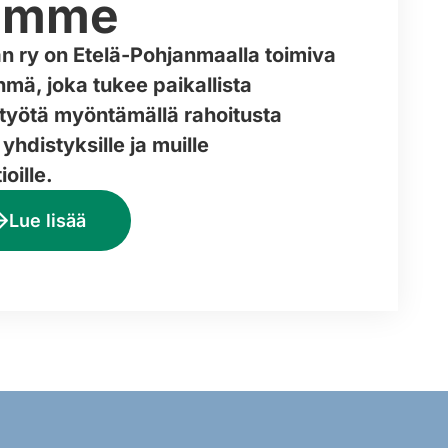
amme
n ry on Etelä-Pohjanmaalla toimiva
mä, joka tukee paikallista
työtä myöntämällä rahoitusta
, yhdistyksille ja muille
oille.
Lue lisää