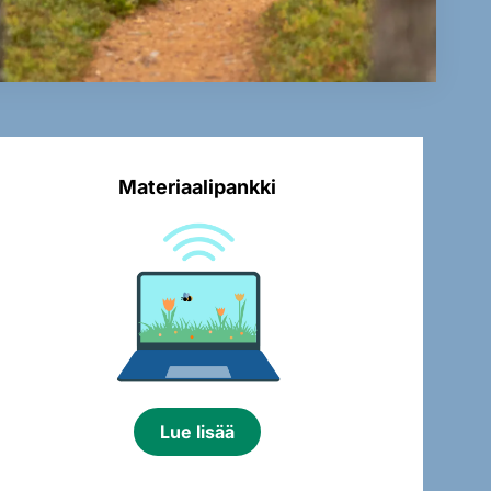
Materiaalipankki
Lue lisää