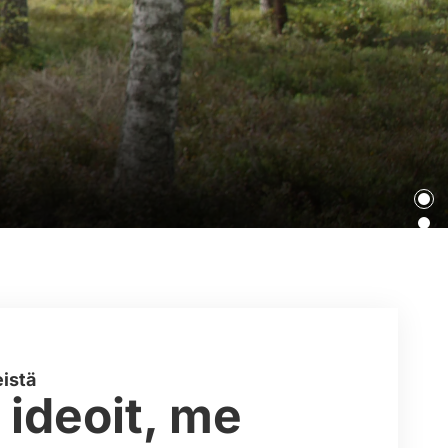
taa,
tusta
istä
 ideoit, me