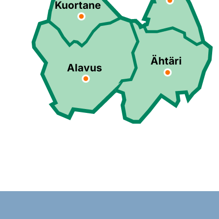
Kuortane
Ähtäri
Alavus