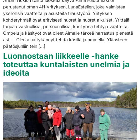
Ähtärin lukion toista luokkaa käyvä Alma Hautamäki on
perustanut oman 4H-yrityksen, LunaEstellen, joka valmistaa
yksilöllisiä vaatteita ja asusteita tilaustyönä. Yrityksen
kohderyhmää ovat erityisesti nuoret ja nuoret aikuiset. Yrittäjä
tarjoaa vastuullisia, persoonallisia, käsityönä tehtyjä vaatteita.
Ompelu ja käsityöt ovat olleet Almalle tärkeä harrastus pienestä
asti. – Olen aina tykännyt tehdä käsillä ja ommella. Yläasteen
päätösjuhliin tein […]
Luonnostaan liikkeelle -hanke
toteuttaa kuntalaisten unelmia ja
ideoita