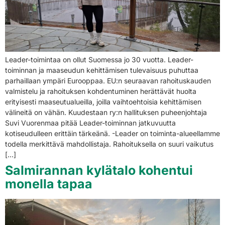
Leader-toimintaa on ollut Suomessa jo 30 vuotta. Leader-
toiminnan ja maaseudun kehittämisen tulevaisuus puhuttaa
parhaillaan ympäri Eurooppaa. EU:n seuraavan rahoituskauden
valmistelu ja rahoituksen kohdentuminen herättävät huolta
erityisesti maaseutualueilla, joilla vaihtoehtoisia kehittämisen
välineitä on vähän. Kuudestaan ry:n hallituksen puheenjohtaja
Suvi Vuorenmaa pitää Leader-toiminnan jatkuvuutta
kotiseudulleen erittäin tärkeänä. -Leader on toiminta-alueellamme
todella merkittävä mahdollistaja. Rahoituksella on suuri vaikutus
[…]
Salmirannan kylätalo kohentui
monella tapaa