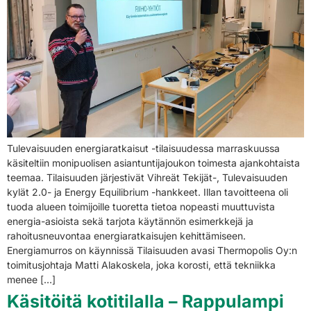
Tulevaisuuden energiaratkaisut -tilaisuudessa marraskuussa
käsiteltiin monipuolisen asiantuntijajoukon toimesta ajankohtaista
teemaa. Tilaisuuden järjestivät Vihreät Tekijät-, Tulevaisuuden
kylät 2.0- ja Energy Equilibrium -hankkeet. Illan tavoitteena oli
tuoda alueen toimijoille tuoretta tietoa nopeasti muuttuvista
energia-asioista sekä tarjota käytännön esimerkkejä ja
rahoitusneuvontaa energiaratkaisujen kehittämiseen.
Energiamurros on käynnissä Tilaisuuden avasi Thermopolis Oy:n
toimitusjohtaja Matti Alakoskela, joka korosti, että tekniikka
menee […]
Käsitöitä kotitilalla – Rappulampi