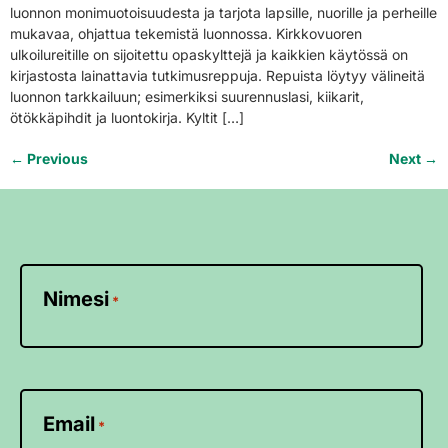
luonnon monimuotoisuudesta ja tarjota lapsille, nuorille ja perheille
mukavaa, ohjattua tekemistä luonnossa. Kirkkovuoren
ulkoilureitille on sijoitettu opaskylttejä ja kaikkien käytössä on
kirjastosta lainattavia tutkimusreppuja. Repuista löytyy välineitä
luonnon tarkkailuun; esimerkiksi suurennuslasi, kiikarit,
ötökkäpihdit ja luontokirja. Kyltit […]
←
Previous
Next
→
Nimesi
*
Email
*