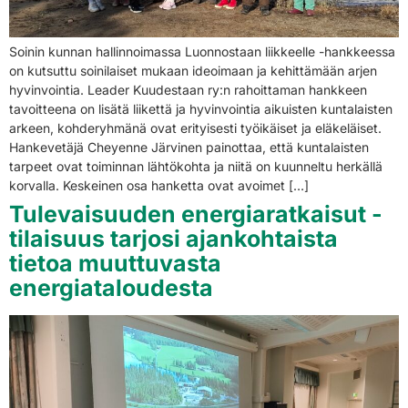
Soinin kunnan hallinnoimassa Luonnostaan liikkeelle -hankkeessa
on kutsuttu soinilaiset mukaan ideoimaan ja kehittämään arjen
hyvinvointia. Leader Kuudestaan ry:n rahoittaman hankkeen
tavoitteena on lisätä liikettä ja hyvinvointia aikuisten kuntalaisten
arkeen, kohderyhmänä ovat erityisesti työikäiset ja eläkeläiset.
Hankevetäjä Cheyenne Järvinen painottaa, että kuntalaisten
tarpeet ovat toiminnan lähtökohta ja niitä on kuunneltu herkällä
korvalla. Keskeinen osa hanketta ovat avoimet […]
Tulevaisuuden energiaratkaisut -
tilaisuus tarjosi ajankohtaista
tietoa muuttuvasta
energiataloudesta