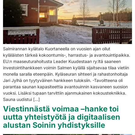
Salmirannan kylätalo Kuortaneella on vuosien ajan ollut
kyläläisten tärkeä kokoontumis-, harrastus- ja avantouintipaikka.
EU:n maaseuturahoitusta Leader Kuudestaan ry:ltä saaneen
investointihankkeen voimin Salmen kylällä sijaitsevaa tilaa vietiin
monella saralla eteenpäin. Kyläseuran sihteeri ja rahastonhoitaja
Jari Jylhä on tyytyväinen hankkeen tuloksiin. -Tavoitteena oli
parantaa saunan kapasiteettia avantouinnin kasvaneen suosion
vuoksi. Lisäksi tupaan tarvittiin ajanmukainen kokoustekniikka.
Sauna uudistui […]
Viestinnästä voimaa –hanke toi
uutta yhteistyötä ja digitaalisen
alustan Soinin yhdistyksille