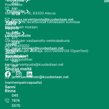
Yrityksille
läh
040
Postiosoite:
591
Yhteisölle
Salmentie 1 A 16, 63300 Alavus.
9728
hanna.jarventausta@kuudestaan.net
Henkilökunta tavattavissa toimialueen kunnissa
Kylille
Jaana
sopimuksen mukaan.
Sippola
040
Nuorille
Laskutusosoite
571
Ostolaskujen vastaanotto
verkkolaskuna
:
0184
Usein
003716455050
jaana.sippola@kuudestaan.net
kysytyt
Verkkolaskujen välittäjä
:
003708599126 (OpenText)
Jenni
kysymykset
Savolainen
tai sähköpostitse:
040
hanna.jarventausta@kuudestaan.net
051
Seuraa meitä
3744
jenni.savolainen@kuudestaan.net
(vanhempainvapaalla)
Sanni
Rinne
045
7874
5570