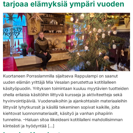
tarjoaa elämyksiä ympäri vuoden
Kuortaneen Porraslammilla sijaitseva Rappulampi on saanut
uuden elämän yrittäjä Mia Vesalan perustettua kotitilalleen
käsityöpuodin. Yrityksen toimintaan kuuluu myytävien tuotteiden
ohella erilaisia käsitöihin liittyviä kursseja ja aktiviteetteja sekä
hyvinvointipäiviä. Vuodenaikoihin ja ajankohtaisiin materiaaleihin
liittyvät lyhytkurssit ja käsillä tekeminen sopivat kaikille, joita
kiehtovat luonnonmateriaalit, käsityö ja vanhan pihapiirin
tunnelma. –Haluan sitoa liikeideani kotitilalleni mahdollisimman
kiinteästi ja hyödyntää […]