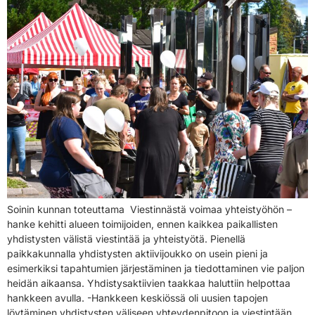
Soinin kunnan toteuttama Viestinnästä voimaa yhteistyöhön –
hanke kehitti alueen toimijoiden, ennen kaikkea paikallisten
yhdistysten välistä viestintää ja yhteistyötä. Pienellä
paikkakunnalla yhdistysten aktiivijoukko on usein pieni ja
esimerkiksi tapahtumien järjestäminen ja tiedottaminen vie paljon
heidän aikaansa. Yhdistysaktiivien taakkaa haluttiin helpottaa
hankkeen avulla. -Hankkeen keskiössä oli uusien tapojen
löytäminen yhdistysten väliseen yhteydenpitoon ja viestintään,