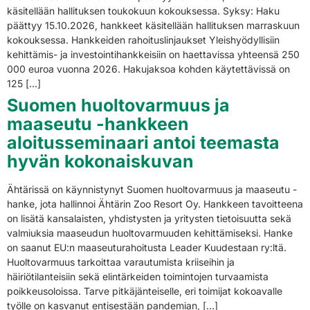
käsitellään hallituksen toukokuun kokouksessa. Syksy: Haku
päättyy 15.10.2026, hankkeet käsitellään hallituksen marraskuun
kokouksessa. Hankkeiden rahoituslinjaukset Yleishyödyllisiin
kehittämis- ja investointihankkeisiin on haettavissa yhteensä 250
000 euroa vuonna 2026. Hakujaksoa kohden käytettävissä on
125 […]
Suomen huoltovarmuus ja
maaseutu -hankkeen
aloitusseminaari antoi teemasta
hyvän kokonaiskuvan
Ähtärissä on käynnistynyt Suomen huoltovarmuus ja maaseutu -
hanke, jota hallinnoi Ähtärin Zoo Resort Oy. Hankkeen tavoitteena
on lisätä kansalaisten, yhdistysten ja yritysten tietoisuutta sekä
valmiuksia maaseudun huoltovarmuuden kehittämiseksi. Hanke
on saanut EU:n maaseuturahoitusta Leader Kuudestaan ry:ltä.
Huoltovarmuus tarkoittaa varautumista kriiseihin ja
häiriötilanteisiin sekä elintärkeiden toimintojen turvaamista
poikkeusoloissa. Tarve pitkäjänteiselle, eri toimijat kokoavalle
työlle on kasvanut entisestään pandemian, […]