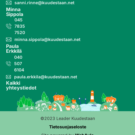
sanni.rinne@kuudestaan.net
Minna
Sippola
045
7835
7520
minna.sippola@kuudestaan.net
Paula
Erkkilä
040
507
6104
paula.erkkila@kuudestaan.net
Kaikki
yhteystiedot
©2023 Leader Kuudestaan
Tietosuojaseloste