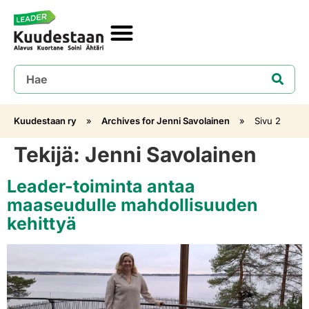
Kuudestaan ry
»
Archives for Jenni Savolainen
»
Sivu 2
Tekijä:
Jenni Savolainen
Leader-toiminta antaa
maaseudulle mahdollisuuden
kehittyä