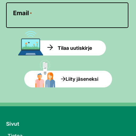
Email
*
Tilaa uutiskirje
Liity jäseneksi
Sivut
Tietoa