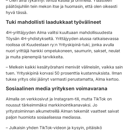
– Olen aina tykännyt tehdä käsillä ja ommella. Yläasteen
päätösjuhliin tein mekon itse ja huomasin, että olen oikeasti
hyvä tässä.
Tuki mahdollisti laadukkaat työvälineet
4H-yrittäjyyden Alma valitsi kuultuaan mahdollisuudesta
Töysän 4H-yhdistykseltä. Yrittäjyyden alussa ratkaisevassa
roolissa oli Kuudestaan ry:n Yrityskipinä-tuki, jonka avulla
nuori yrittäjä hankki ompelukoneen, saumurin, sakset, neulat
ja muita pienempiä tarvikkeita.
– Melkein kaikki kesätyörahani menivät välineisiin, vaikka sain
tuen. Yrityskipinä korvasi 50 prosenttia kustannuksista. Ilman
tukea yritys olisi jäänyt varmasti perustamatta, Alma kertoo.
Sosiaalinen media yrityksen voimavarana
Almalla on verkkosivut ja Instagram-tili, mutta TikTok on
noussut tärkeimmäksi markkinointikanavaksi. Jo
yritystoiminnan alkumetreillä Alman tekemät vaatteet saivat
paljon huomiota sosiaalisessa mediassa.
– Julkaisin yhden TikTok-videon ja kysyin, pitäisikö