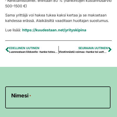
· Kehittämistoimet: enintään 80 % (hankintojen kustannusarvio
500–1500 €)
Sama yrittäjä voi hakea tukea kaksi kertaa ja se maksetaan
kahdessa erässä. Alaikäisiltä vaaditaan huoltajan suostumus.
Lue lisää:
https://kuudestaan.net/yrityskipina
EDELLINEN UUTINEN
SEURAAVA UUTINEN
Luonnostaan liikkeelle -hanke toteuttaa kuntalaisten unelmia ja ideoita
Viestinnästä voimaa –hanke toi uutta yhteistyötä ja digitaalisen alustan Soinin yhdistyksille
Nimesi
*