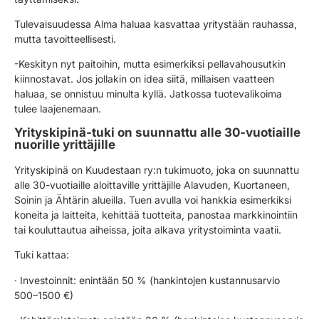
Tulevaisuudessa Alma haluaa kasvattaa yritystään rauhassa,
mutta tavoitteellisesti.
-Keskityn nyt paitoihin, mutta esimerkiksi pellavahousutkin
kiinnostavat. Jos jollakin on idea siitä, millaisen vaatteen
haluaa, se onnistuu minulta kyllä. Jatkossa tuotevalikoima
tulee laajenemaan.
Yrityskipinä-tuki on suunnattu alle 30-vuotiaille
nuorille yrittäjille
Yrityskipinä on Kuudestaan ry:n tukimuoto, joka on suunnattu
alle 30-vuotiaille aloittaville yrittäjille Alavuden, Kuortaneen,
Soinin ja Ähtärin alueilla. Tuen avulla voi hankkia esimerkiksi
koneita ja laitteita, kehittää tuotteita, panostaa markkinointiin
tai kouluttautua aiheissa, joita alkava yritystoiminta vaatii.
Tuki kattaa:
· Investoinnit: enintään 50 % (hankintojen kustannusarvio
500–1500 €)