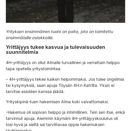
Yrityksen ensimmäinen tuote on paita, jota on toimitettu
ensimmäisille asiakkaille.
Yrittäjyys tukee kasvua ja tulevaisuuden
suunnitelmia
4H-yrittäjyys on ollut Almalle turvallinen ja verrattain helppo
tapa opetella yritystoimintaa.
– 4H-yrittäjyys tekee kaiken helpommaksi. Jos tulee ongelmia
tai kysymyksiä, saan apuja Töysän 4H:n Katrilta. Yksin ei
tarvitse asioiden kanssa jäädä.
Yrityskipinä-tuen hakemisen Alma koki vaivattomaksi.
-Hakemus oli sopivan helppo ja inhimillinen. Tein sen itse, enkä
tarvinnut apuja. Aiemmin käymäni 4H-yrittäjyyskoulutus oli
tosi hyvä ja sieltä sai tarvittavaa oppia hakemuksen
täyttämiseksi.