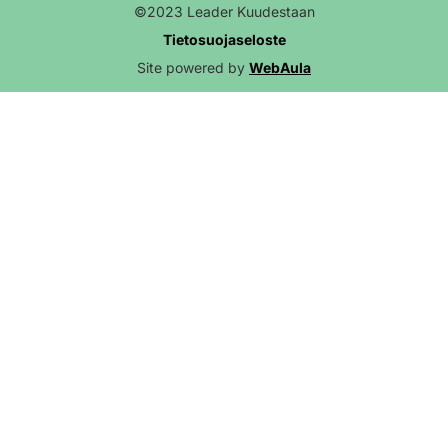
©2023 Leader Kuudestaan
Tietosuojaseloste
Site powered by
WebAula