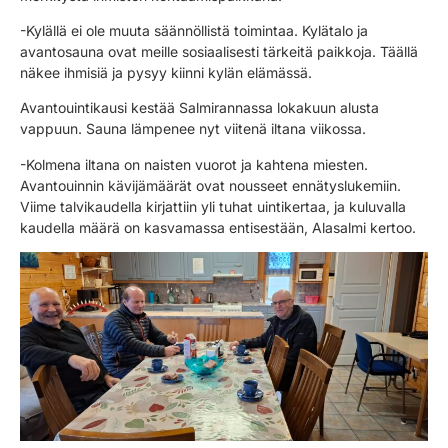
-Kylällä ei ole muuta säännöllistä toimintaa. Kylätalo ja
avantosauna ovat meille sosiaalisesti tärkeitä paikkoja. Täällä
näkee ihmisiä ja pysyy kiinni kylän elämässä.
Avantouintikausi kestää Salmirannassa lokakuun alusta
vappuun. Sauna lämpenee nyt viitenä iltana viikossa.
-Kolmena iltana on naisten vuorot ja kahtena miesten.
Avantouinnin kävijämäärät ovat nousseet ennätyslukemiin.
Viime talvikaudella kirjattiin yli tuhat uintikertaa, ja kuluvalla
kaudella määrä on kasvamassa entisestään, Alasalmi kertoo.