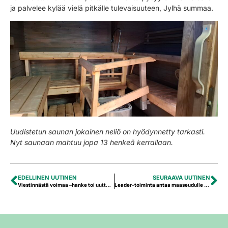
ja palvelee kylää vielä pitkälle tulevaisuuteen, Jylhä summaa.
Uudistetun saunan jokainen neliö on hyödynnetty tarkasti.
Nyt saunaan mahtuu jopa 13 henkeä kerrallaan.
EDELLINEN UUTINEN
SEURAAVA UUTINEN
Viestinnästä voimaa –hanke toi uutta yhteistyötä ja digitaalisen alustan Soinin yhdistyksille
Leader-toiminta antaa maaseudulle mahdollisuuden kehittyä