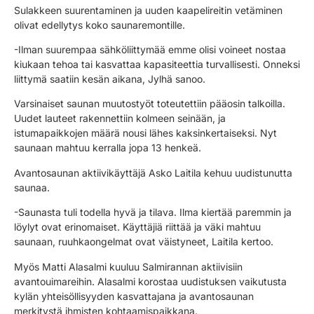
Sulakkeen suurentaminen ja uuden kaapelireitin vetäminen
olivat edellytys koko saunaremontille.
-Ilman suurempaa sähköliittymää emme olisi voineet nostaa
kiukaan tehoa tai kasvattaa kapasiteettia turvallisesti. Onneksi
liittymä saatiin kesän aikana, Jylhä sanoo.
Varsinaiset saunan muutostyöt toteutettiin pääosin talkoilla.
Uudet lauteet rakennettiin kolmeen seinään, ja
istumapaikkojen määrä nousi lähes kaksinkertaiseksi. Nyt
saunaan mahtuu kerralla jopa 13 henkeä.
Avantosaunan aktiivikäyttäjä Asko Laitila kehuu uudistunutta
saunaa.
-Saunasta tuli todella hyvä ja tilava. Ilma kiertää paremmin ja
löylyt ovat erinomaiset. Käyttäjiä riittää ja väki mahtuu
saunaan, ruuhkaongelmat ovat väistyneet, Laitila kertoo.
Myös Matti Alasalmi kuuluu Salmirannan aktiivisiin
avantouimareihin. Alasalmi korostaa uudistuksen vaikutusta
kylän yhteisöllisyyden kasvattajana ja avantosaunan
merkitystä ihmisten kohtaamispaikkana.