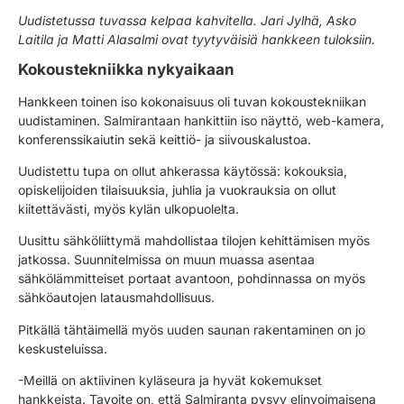
Uudistetussa tuvassa kelpaa kahvitella. Jari Jylhä, Asko
Laitila ja Matti Alasalmi ovat tyytyväisiä hankkeen tuloksiin.
Kokoustekniikka nykyaikaan
Hankkeen toinen iso kokonaisuus oli tuvan kokoustekniikan
uudistaminen. Salmirantaan hankittiin iso näyttö, web-kamera,
konferenssikaiutin sekä keittiö- ja siivouskalustoa.
Uudistettu tupa on ollut ahkerassa käytössä: kokouksia,
opiskelijoiden tilaisuuksia, juhlia ja vuokrauksia on ollut
kiitettävästi, myös kylän ulkopuolelta.
Uusittu sähköliittymä mahdollistaa tilojen kehittämisen myös
jatkossa. Suunnitelmissa on muun muassa asentaa
sähkölämmitteiset portaat avantoon, pohdinnassa on myös
sähköautojen latausmahdollisuus.
Pitkällä tähtäimellä myös uuden saunan rakentaminen on jo
keskusteluissa.
-Meillä on aktiivinen kyläseura ja hyvät kokemukset
hankkeista. Tavoite on, että Salmiranta pysyy elinvoimaisena