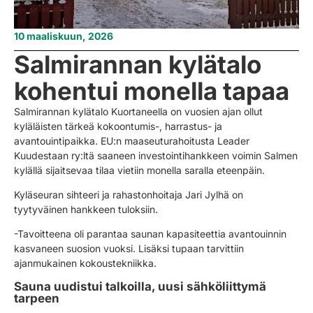
10 maaliskuun, 2026
Salmirannan kylätalo
kohentui monella tapaa
Salmirannan kylätalo Kuortaneella on vuosien ajan ollut
kyläläisten tärkeä kokoontumis-, harrastus- ja
avantouintipaikka. EU:n maaseuturahoitusta Leader
Kuudestaan ry:ltä saaneen investointihankkeen voimin Salmen
kylällä sijaitsevaa tilaa vietiin monella saralla eteenpäin.
Kyläseuran sihteeri ja rahastonhoitaja Jari Jylhä on
tyytyväinen hankkeen tuloksiin.
-Tavoitteena oli parantaa saunan kapasiteettia avantouinnin
kasvaneen suosion vuoksi. Lisäksi tupaan tarvittiin
ajanmukainen kokoustekniikka.
Sauna uudistui talkoilla, uusi sähköliittymä
tarpeen