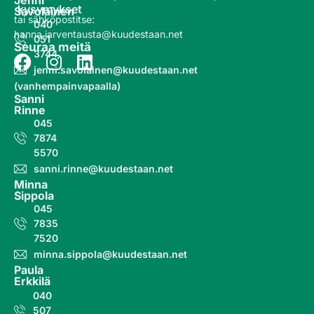
Jenni
kysymykset
Savolainen
tai sähköpostitse:
040
hanna.jarventausta@kuudestaan.net
051
Seuraa meitä
3744
jenni.savolainen@kuudestaan.net
(vanhempainvapaalla)
Sanni
Rinne
045
7874
5570
sanni.rinne@kuudestaan.net
Minna
Sippola
045
7835
7520
minna.sippola@kuudestaan.net
Paula
Erkkilä
040
507