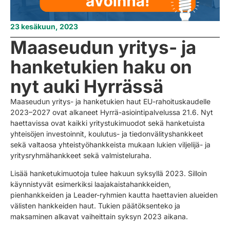
23 kesäkuun, 2023
Maaseudun yritys- ja
hanketukien haku on
nyt auki Hyrrässä
Maaseudun yritys- ja hanketukien haut EU-rahoituskaudelle
2023–2027 ovat alkaneet Hyrrä-asiointipalvelussa 21.6. Nyt
haettavissa ovat kaikki yritystukimuodot sekä hanketuista
yhteisöjen investoinnit, koulutus- ja tiedonvälityshankkeet
sekä valtaosa yhteistyöhankkeista mukaan lukien viljelijä- ja
yritysryhmähankkeet sekä valmisteluraha.
Lisää hanketukimuotoja tulee hakuun syksyllä 2023. Silloin
käynnistyvät esimerkiksi laajakaistahankkeiden,
pienhankkeiden ja Leader-ryhmien kautta haettavien alueiden
välisten hankkeiden haut. Tukien päätöksenteko ja
maksaminen alkavat vaiheittain syksyn 2023 aikana.