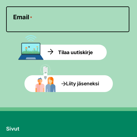
Email
*
Tilaa uutiskirje
Liity jäseneksi
Sivut