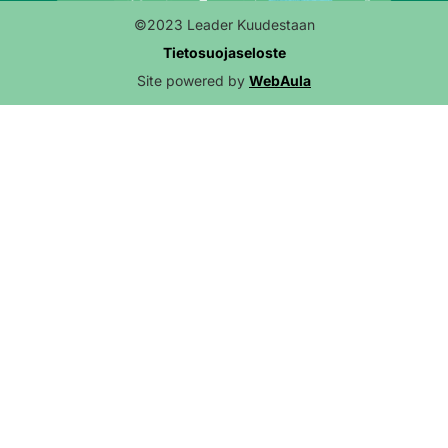
©2023 Leader Kuudestaan
Tietosuojaseloste
Site powered by
WebAula