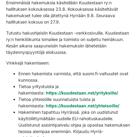
Ensimmäisiä hakemuksia käsitellään Kuudestaan ry:n
hallituksen kokouksessa 23.8. Kokouksessa käsiteltävät
hakemukset tulee olla jätettynä Hyrrään 9.8. Seuraava
hallituksen kokous on 27.9.
Tutustu hakuohjeisiin Kuudestaan -verkkosivuilla. Kuudestaan
ry:n henkilökunta lomailee ja toimisto on suljettu heinäkuun.
Kesän aikana saapuneisiin hakemuksiin lähetetään
täydennyspyyntöjä elokuussa.
Vinkkejä hakemiseen:
Ennen hakemista varmista, että suomi.fi-valtuudet ovat
kunnossa.
Tietoa yritystuista ja
hakemisesta:
https://kuudestaan.net/yrityksille/
Tietoa yhteisöille suunnatuista tuista ja
hakemisesta:
https://kuudestaan.net/yhteisoille/
Hakeminen tapahtuu Hyrrässä. joka on uudistunut
käyttöliittymältään uudelle EU-rahoituskaudelle.
Uudistunut asiointipalvelu ohjaa ja opastaa hakemuksen
teossa aiempaa enemmän. Kirjaudu Hyrrä-