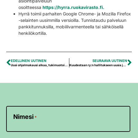
asiointipalveluun
osoitteessa
https://hyrra.ruokavirasto.fi.
Hyrrä toimii parhaiten Google Chrome- ja Mozilla Firefox
-selainten uusimmilla versioilla. Tunnistaudu palveluun
pankkitunnuksilla, mo­bii­li­var­menteella tai sähköisellä
henkilökortilla.
EDELLINEN UUTINEN
SEURAAVA UUTINEN
Uusi ohjelmakausi alkaa, tukimuotoihin tulossa muutoksia
Kuudestaan ry:n hallitukseen uusia jäseniä
Nimesi
*