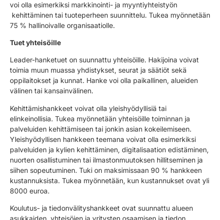
voi olla esimerkiksi markkinointi- ja myyntiyhteistyön
kehittäminen tai tuoteperheen suunnittelu. Tukea myönnetään
75 % hallinoivalle organisaatiolle.
Tuet yhteisöille
Leader-hanketuet on suunnattu yhteisöille. Hakijoina voivat
toimia muun muassa yhdistykset, seurat ja säätiöt sekä
oppilaitokset ja kunnat. Hanke voi olla paikallinen, alueiden
välinen tai kansainvälinen.
Kehittämishankkeet voivat olla yleishyödyllisiä tai
elinkeinollisia. Tukea myönnetään yhteisöille toiminnan ja
palveluiden kehittämiseen tai jonkin asian kokeilemiseen.
Yleishyödyllisen hankkeen teemana voivat olla esimerkiksi
palveluiden ja kylien kehittäminen, digitalisaation edistäminen,
nuorten osallistuminen tai ilmastonmuutoksen hillitseminen ja
siihen sopeutuminen. Tuki on maksimissaan 90 % hankkeen
kustannuksista. Tukea myönnetään, kun kustannukset ovat yli
8000 euroa.
Koulutus- ja tiedonvälityshankkeet ovat suunnattu alueen
asukkaiden, yhteisöjen ja yritysten osaamisen ja tiedon