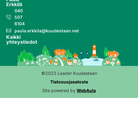
Erkkilä
040
507
6104
paula.erkkila@kuudestaan.net
Kaikki
yhteystiedot
©2023 Leader Kuudestaan
Tietosuojaseloste
Site powered by
WebAula