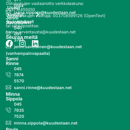
Ostolaskujen vastaanotto
verkkolaskuna
:
0184
Usein
003716455050
jaana.sippola@kuudestaan.net
kysytyt
Verkkolaskujen välittäjä
:
003708599126 (OpenText)
Jenni
kysymykset
Savolainen
tai sähköpostitse:
040
hanna.jarventausta@kuudestaan.net
051
Seuraa meitä
3744
jenni.savolainen@kuudestaan.net
(vanhempainvapaalla)
Sanni
Rinne
045
7874
5570
sanni.rinne@kuudestaan.net
Minna
Sippola
045
7835
7520
minna.sippola@kuudestaan.net
Paula