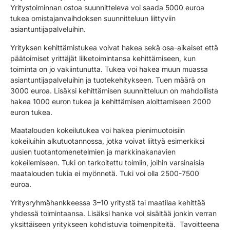
Yritystoiminnan ostoa suunnitteleva voi saada 5000 euroa
tukea omistajanvaihdoksen suunnitteluun liittyviin
asiantuntijapalveluihin.
Yrityksen kehittämistukea voivat hakea sekä osa-aikaiset että
päätoimiset yrittäjät liiketoimintansa kehittämiseen, kun
toiminta on jo vakiintunutta. Tukea voi hakea muun muassa
asiantuntijapalveluihin ja tuotekehitykseen. Tuen määrä on
3000 euroa. Lisäksi kehittämisen suunnitteluun on mahdollista
hakea 1000 euron tukea ja kehittämisen aloittamiseen 2000
euron tukea.
Maatalouden kokeilutukea voi hakea pienimuotoisiin
kokeiluihin alkutuotannossa, jotka voivat liittyä esimerkiksi
uusien tuotantomenetelmien ja markkinakanavien
kokeilemiseen. Tuki on tarkoitettu toimiin, joihin varsinaisia
maatalouden tukia ei myönnetä. Tuki voi olla 2500-7500
euroa.
Yritysryhmähankkeessa 3–10 yritystä tai maatilaa kehittää
yhdessä toimintaansa. Lisäksi hanke voi sisältää jonkin verran
yksittäiseen yritykseen kohdistuvia toimenpiteitä. Tavoitteena