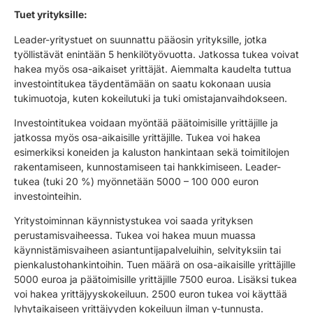
Tuet yrityksille:
Leader-yritystuet on suunnattu pääosin yrityksille, jotka
työllistävät enintään 5 henkilötyövuotta. Jatkossa tukea voivat
hakea myös osa-aikaiset yrittäjät. Aiemmalta kaudelta tuttua
investointitukea täydentämään on saatu kokonaan uusia
tukimuotoja, kuten kokeilutuki ja tuki omistajanvaihdokseen.
Investointitukea voidaan myöntää päätoimisille yrittäjille ja
jatkossa myös osa-aikaisille yrittäjille. Tukea voi hakea
esimerkiksi koneiden ja kaluston hankintaan sekä toimitilojen
rakentamiseen, kunnostamiseen tai hankkimiseen. Leader-
tukea (tuki 20 %) myönnetään 5000 – 100 000 euron
investointeihin.
Yritystoiminnan käynnistystukea voi saada yrityksen
perustamisvaiheessa. Tukea voi hakea muun muassa
käynnistämisvaiheen asiantuntijapalveluihin, selvityksiin tai
pienkalustohankintoihin. Tuen määrä on osa-aikaisille yrittäjille
5000 euroa ja päätoimisille yrittäjille 7500 euroa. Lisäksi tukea
voi hakea yrittäjyyskokeiluun. 2500 euron tukea voi käyttää
lyhytaikaiseen yrittäjyyden kokeiluun ilman y-tunnusta.