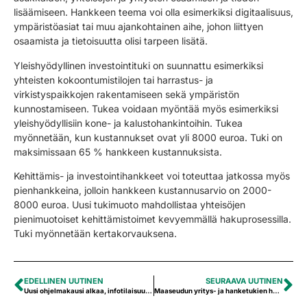
lisäämiseen. Hankkeen teema voi olla esimerkiksi digitaalisuus,
ympäristöasiat tai muu ajankohtainen aihe, johon liittyen
osaamista ja tietoisuutta olisi tarpeen lisätä.
Yleishyödyllinen investointituki on suunnattu esimerkiksi
yhteisten kokoontumistilojen tai harrastus- ja
virkistyspaikkojen rakentamiseen sekä ympäristön
kunnostamiseen. Tukea voidaan myöntää myös esimerkiksi
yleishyödyllisiin kone- ja kalustohankintoihin. Tukea
myönnetään, kun kustannukset ovat yli 8000 euroa. Tuki on
maksimissaan 65 % hankkeen kustannuksista.
Kehittämis- ja investointihankkeet voi toteuttaa jatkossa myös
pienhankkeina, jolloin hankkeen kustannusarvio on 2000-
8000 euroa. Uusi tukimuoto mahdollistaa yhteisöjen
pienimuotoiset kehittämistoimet kevyemmällä hakuprosessilla.
Tuki myönnetään kertakorvauksena.
EDELLINEN UUTINEN
SEURAAVA UUTINEN
Uusi ohjelmakausi alkaa, infotilaisuuksissa kattava tietopaketti tukimuodoista ja -mahdollisuuksista
Maaseudun yritys- ja hanketukien haku on nyt auki Hyrrässä