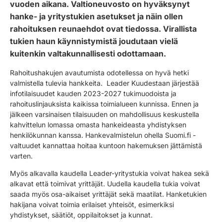
vuoden aikana. Valtioneuvosto on hyväksynyt
hanke- ja yritystukien asetukset ja näin ollen
rahoituksen reunaehdot ovat tiedossa. Virallista
tukien haun käynnistymistä joudutaan vielä
kuitenkin valtakunnallisesti odottamaan.
Rahoitushakujen avautumista odotellessa on hyvä hetki
valmistella tulevia hankkeita. Leader Kuudestaan järjestää
infotilaisuudet kauden 2023-2027 tukimuodoista ja
rahoituslinjauksista kaikissa toimialueen kunnissa. Ennen ja
jälkeen varsinaisen tilaisuuden on mahdollisuus keskustella
kahvittelun lomassa omasta hankeideasta yhdistyksen
henkilökunnan kanssa. Hankevalmistelun ohella Suomi.fi -
valtuudet kannattaa hoitaa kuntoon hakemuksen jättämistä
varten.
Myös alkavalla kaudella Leader-yritystukia voivat hakea sekä
alkavat että toimivat yrittäjät. Uudella kaudella tukia voivat
saada myös osa-aikaiset yrittäjät sekä maatilat. Hanketukien
hakijana voivat toimia erilaiset yhteisöt, esimerkiksi
yhdistykset, säätiöt, oppilaitokset ja kunnat.