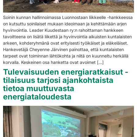
Soinin kunnan hallinnoimassa Luonnostaan liikkeelle -hankkeessa
on kutsuttu soinilaiset mukaan ideoimaan ja kehittämään arjen
hyvinvointia. Leader Kuudestaan ry:n rahoittaman hankkeen
tavoitteena on lisätä liikettä ja hyvinvointia aikuisten kuntalaisten
arkeen, kohderyhmänä ovat erityisesti työikäiset ja eläkeläiset.
Hankevetäjä Cheyenne Järvinen painottaa, että kuntalaisten
tarpeet ovat toiminnan lähtökohta ja niitä on kuunneltu herkällä
korvalla. Keskeinen osa hanketta ovat avoimet […]
Tulevaisuuden energiaratkaisut -
tilaisuus tarjosi ajankohtaista
tietoa muuttuvasta
energiataloudesta