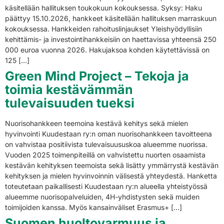
käsitellään hallituksen toukokuun kokouksessa. Syksy: Haku
päättyy 15.10.2026, hankkeet käsitellään hallituksen marraskuun
kokouksessa. Hankkeiden rahoituslinjaukset Yleishyödyllisiin
kehittämis- ja investointihankkeisiin on haettavissa yhteensä 250
000 euroa vuonna 2026. Hakujaksoa kohden käytettävissä on
125 […]
Green Mind Project – Tekoja ja
toimia kestävämmän
tulevaisuuden tueksi
Nuorisohankkeen teemoina kestävä kehitys sekä mielen
hyvinvointi Kuudestaan ry:n oman nuorisohankkeen tavoitteena
on vahvistaa positiivista tulevaisuususkoa alueemme nuorissa.
Vuoden 2025 toimenpiteillä on vahvistettu nuorten osaamista
kestävän kehityksen teemoista sekä lisätty ymmärrystä kestävän
kehityksen ja mielen hyvinvoinnin välisestä yhteydestä. Hanketta
toteutetaan paikallisesti Kuudestaan ry:n alueella yhteistyössä
alueemme nuorisopalveluiden, 4H-yhdistysten sekä muiden
toimijoiden kanssa. Myös kansainväliset Erasmus+ […]
Suomen huoltovarmuus ja