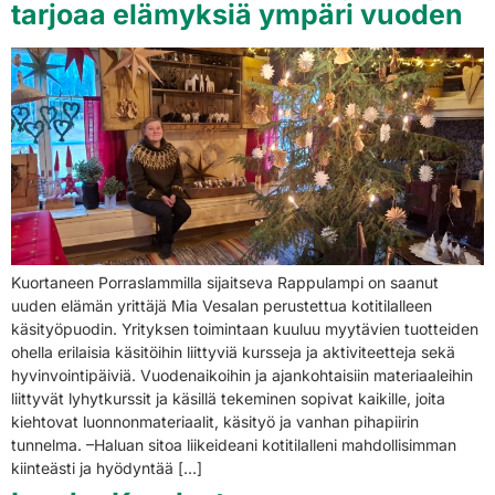
tarjoaa elämyksiä ympäri vuoden
Kuortaneen Porraslammilla sijaitseva Rappulampi on saanut
uuden elämän yrittäjä Mia Vesalan perustettua kotitilalleen
käsityöpuodin. Yrityksen toimintaan kuuluu myytävien tuotteiden
ohella erilaisia käsitöihin liittyviä kursseja ja aktiviteetteja sekä
hyvinvointipäiviä. Vuodenaikoihin ja ajankohtaisiin materiaaleihin
liittyvät lyhytkurssit ja käsillä tekeminen sopivat kaikille, joita
kiehtovat luonnonmateriaalit, käsityö ja vanhan pihapiirin
tunnelma. –Haluan sitoa liikeideani kotitilalleni mahdollisimman
kiinteästi ja hyödyntää […]