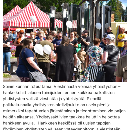
Soinin kunnan toteuttama Viestinnästä voimaa yhteistyöhön –
hanke kehitti alueen toimijoiden, ennen kaikkea paikallisten
yhdistysten välistä viestintää ja yhteistyötä. Pienellä
paikkakunnalla yhdistysten aktiivijoukko on usein pieni ja
esimerkiksi tapahtumien järjestäminen ja tiedottaminen vie paljon
heidän aikaansa. Yhdistysaktiivien taakkaa haluttiin helpottaa
hankkeen avulla. -Hankkeen keskiössä oli uusien tapojen
löytäminen yhdistysten väliseen yhteydenpitoon ja viestintään,