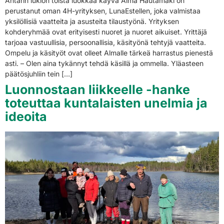
Ähtärin lukion toista luokkaa käyvä Alma Hautamäki on
perustanut oman 4H-yrityksen, LunaEstellen, joka valmistaa
yksilöllisiä vaatteita ja asusteita tilaustyönä. Yrityksen
kohderyhmää ovat erityisesti nuoret ja nuoret aikuiset. Yrittäjä
tarjoaa vastuullisia, persoonallisia, käsityönä tehtyjä vaatteita.
Ompelu ja käsityöt ovat olleet Almalle tärkeä harrastus pienestä
asti. – Olen aina tykännyt tehdä käsillä ja ommella. Yläasteen
päätösjuhliin tein […]
Luonnostaan liikkeelle -hanke
toteuttaa kuntalaisten unelmia ja
ideoita