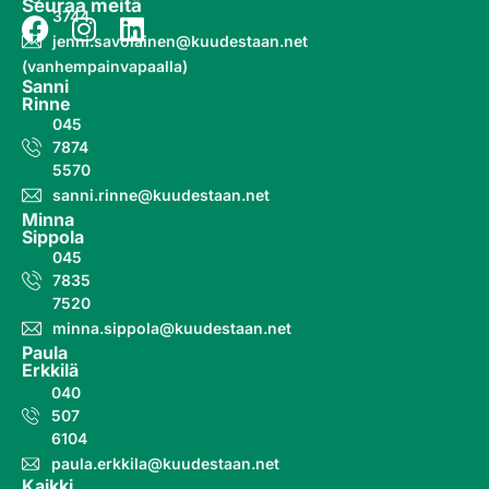
Seuraa meitä
3744
jenni.savolainen@kuudestaan.net
(vanhempainvapaalla)
Sanni
Rinne
045
7874
5570
sanni.rinne@kuudestaan.net
Minna
Sippola
045
7835
7520
minna.sippola@kuudestaan.net
Paula
Erkkilä
040
507
6104
paula.erkkila@kuudestaan.net
Kaikki