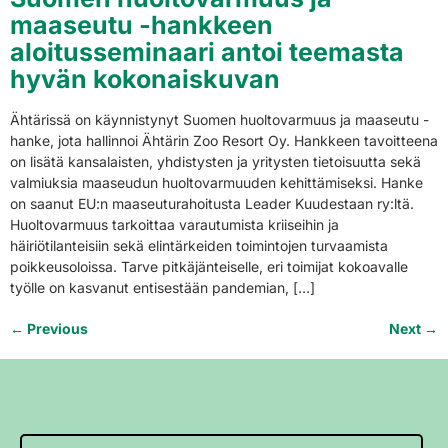
maaseutu -hankkeen
aloitusseminaari antoi teemasta
hyvän kokonaiskuvan
Ähtärissä on käynnistynyt Suomen huoltovarmuus ja maaseutu -
hanke, jota hallinnoi Ähtärin Zoo Resort Oy. Hankkeen tavoitteena
on lisätä kansalaisten, yhdistysten ja yritysten tietoisuutta sekä
valmiuksia maaseudun huoltovarmuuden kehittämiseksi. Hanke
on saanut EU:n maaseuturahoitusta Leader Kuudestaan ry:ltä.
Huoltovarmuus tarkoittaa varautumista kriiseihin ja
häiriötilanteisiin sekä elintärkeiden toimintojen turvaamista
poikkeusoloissa. Tarve pitkäjänteiselle, eri toimijat kokoavalle
työlle on kasvanut entisestään pandemian, […]
←
Previous
Next
→