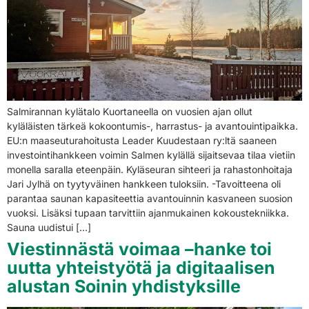
Salmirannan kylätalo Kuortaneella on vuosien ajan ollut
kyläläisten tärkeä kokoontumis-, harrastus- ja avantouintipaikka.
EU:n maaseuturahoitusta Leader Kuudestaan ry:ltä saaneen
investointihankkeen voimin Salmen kylällä sijaitsevaa tilaa vietiin
monella saralla eteenpäin. Kyläseuran sihteeri ja rahastonhoitaja
Jari Jylhä on tyytyväinen hankkeen tuloksiin. -Tavoitteena oli
parantaa saunan kapasiteettia avantouinnin kasvaneen suosion
vuoksi. Lisäksi tupaan tarvittiin ajanmukainen kokoustekniikka.
Sauna uudistui […]
Viestinnästä voimaa –hanke toi
uutta yhteistyötä ja digitaalisen
alustan Soinin yhdistyksille