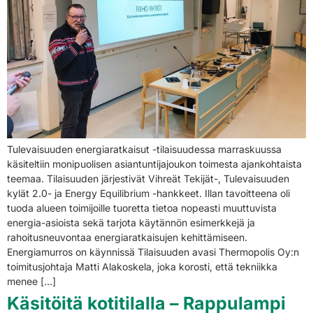
Tulevaisuuden energiaratkaisut -tilaisuudessa marraskuussa
käsiteltiin monipuolisen asiantuntijajoukon toimesta ajankohtaista
teemaa. Tilaisuuden järjestivät Vihreät Tekijät-, Tulevaisuuden
kylät 2.0- ja Energy Equilibrium -hankkeet. Illan tavoitteena oli
tuoda alueen toimijoille tuoretta tietoa nopeasti muuttuvista
energia-asioista sekä tarjota käytännön esimerkkejä ja
rahoitusneuvontaa energiaratkaisujen kehittämiseen.
Energiamurros on käynnissä Tilaisuuden avasi Thermopolis Oy:n
toimitusjohtaja Matti Alakoskela, joka korosti, että tekniikka
menee […]
Käsitöitä kotitilalla – Rappulampi