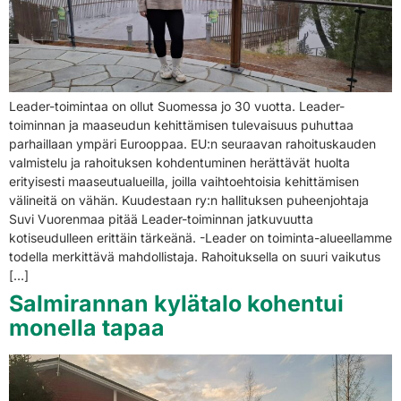
Leader-toimintaa on ollut Suomessa jo 30 vuotta. Leader-
toiminnan ja maaseudun kehittämisen tulevaisuus puhuttaa
parhaillaan ympäri Eurooppaa. EU:n seuraavan rahoituskauden
valmistelu ja rahoituksen kohdentuminen herättävät huolta
erityisesti maaseutualueilla, joilla vaihtoehtoisia kehittämisen
välineitä on vähän. Kuudestaan ry:n hallituksen puheenjohtaja
Suvi Vuorenmaa pitää Leader-toiminnan jatkuvuutta
kotiseudulleen erittäin tärkeänä. -Leader on toiminta-alueellamme
todella merkittävä mahdollistaja. Rahoituksella on suuri vaikutus
[…]
Salmirannan kylätalo kohentui
monella tapaa