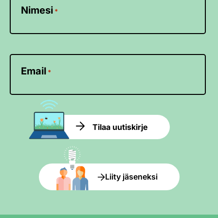
Nimesi
*
Email
*
Tilaa uutiskirje
Liity jäseneksi