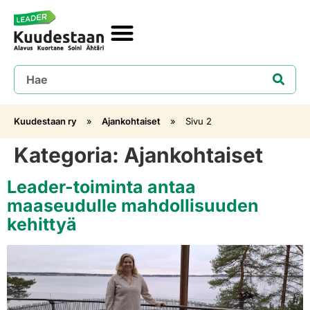
Kuudestaan ry
»
Ajankohtaiset
»
Sivu 2
Kategoria:
Ajankohtaiset
Leader-toiminta antaa
maaseudulle mahdollisuuden
kehittyä