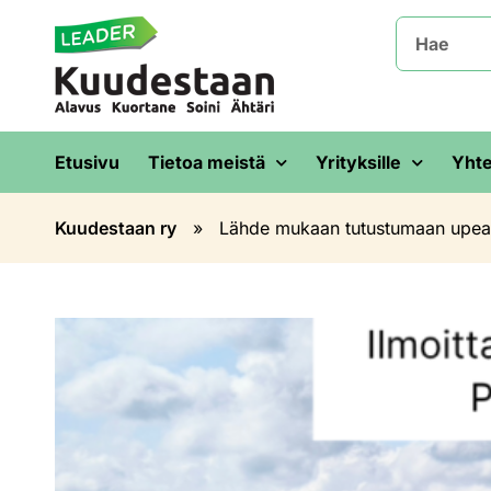
Etusivu
Tietoa meistä
Yrityksille
Yhte
Kuudestaan ry
»
Lähde mukaan tutustumaan upea