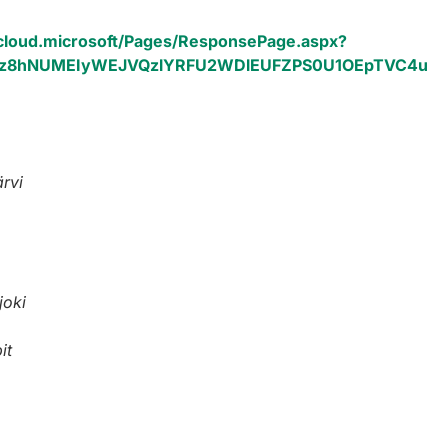
.cloud.microsoft/Pages/ResponsePage.aspx?
kiYz8hNUMEIyWEJVQzlYRFU2WDlEUFZPS0U1OEpTVC4u
ärvi
joki
it