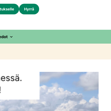
itukselle
Hyrrä
edot