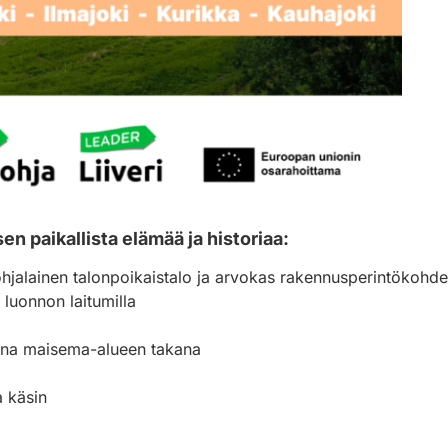
 paikallista elämää ja historiaa:
jalainen talonpoikaistalo ja arvokas rakennusperintökohde
 luonnon laitumilla
rina maisema-alueen takana
a käsin