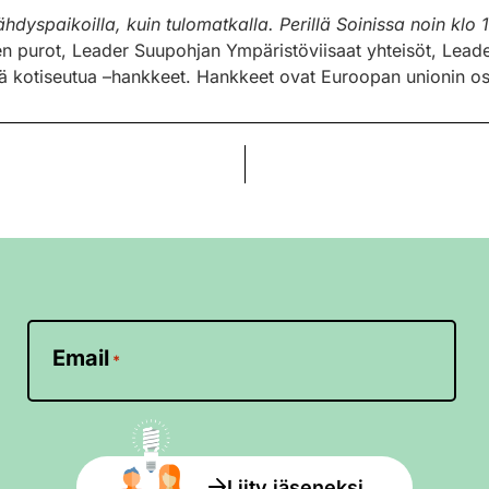
dyspaikoilla, kuin tulomatkalla. Perillä Soinissa noin klo 1
en purot, Leader Suupohjan Ympäristöviisaat yhteisöt, Lead
ää kotiseutua –hankkeet. Hankkeet ovat Euroopan unionin os
Email
*
Liity jäseneksi