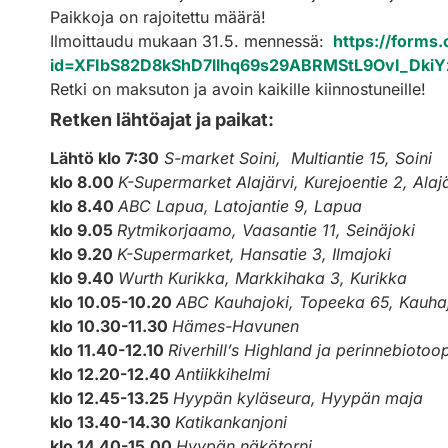
Paikkoja on rajoitettu määrä!
Ilmoittaudu mukaan 31.5. mennessä:
https://forms
id=XFIbS82D8kShD7llhq69s29ABRMStL9OvI_D
Retki on maksuton ja avoin kaikille kiinnostuneille!
Retken lähtöajat ja paikat:
Lähtö klo 7:30
S-market Soini, Multiantie 15, Soini
klo 8.00
K-Supermarket Alajärvi, Kurejoentie 2, Alaj
klo 8.40
ABC Lapua, Latojantie 9, Lapua
klo 9.05
Rytmikorjaamo, Vaasantie 11, Seinäjoki
klo 9.20
K-Supermarket, Hansatie 3, Ilmajoki
klo 9.40
Wurth Kurikka, Markkihaka 3, Kurikka
klo 10.05-10.20
ABC Kauhajoki, Topeeka 65, Kauha
klo 10.30-11.30
Hämes-Havunen
klo 11.40-12.10
Riverhill’s Highland ja perinnebiotoop
klo 12.20-12.40
Antiikkihelmi
klo 12.45-13.25
Hyypän kyläseura, Hyypän maja
klo 13.40-14.30
Katikankanjoni
klo 14.40-15.00
Hyypän näkötorni