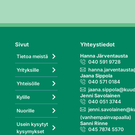
Sivut
Yhteystiedot
Hanna Järventausta
Tietoa meistä
040 591 9728
hanna.jarventaust
Yrityksille
Jaana Sippola
040 571 0184
Yhteisölle
jaana.sippola@kuud
Jenni Savolainen
Kylille
040 051 3744
jenni.savolainen@k
Nuorille
(vanhempainvapaalla)
Sanni Rinne
Usein kysytyt
045 7874 5570
kysymykset