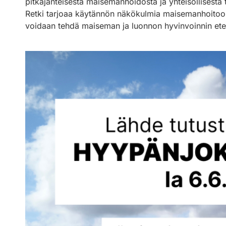
pitkäjänteisestä maisemanhoidosta ja yhteisöllisestä 
Retki tarjoaa käytännön näkökulmia maisemanhoitoon, 
voidaan tehdä maiseman ja luonnon hyvinvoinnin ete