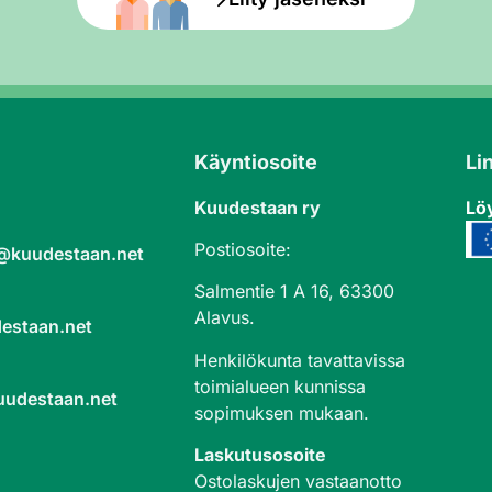
Käyntiosoite
Li
Kuudestaan ry
Löy
Postiosoite:
a@kuudestaan.net
Salmentie 1 A 16, 63300
Alavus.
estaan.net
Henkilökunta tavattavissa
toimialueen kunnissa
uudestaan.net
sopimuksen mukaan.
Laskutusosoite
Ostolaskujen vastaanotto