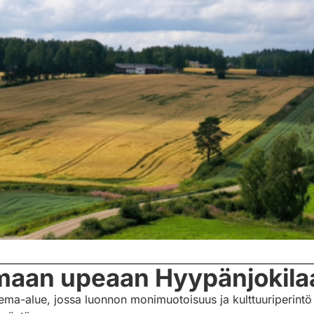
maan upeaan Hyypänjokila
ema-alue, jossa luonnon monimuotoisuus ja kulttuuriperintö