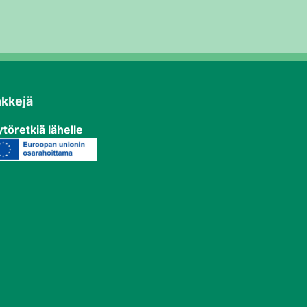
nkkejä
töretkiä lähelle