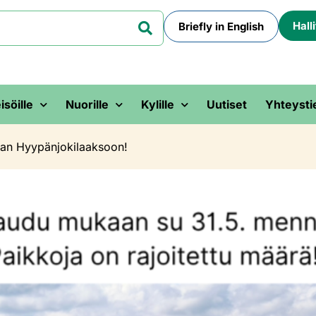
Hall
Briefly in English
isöille
Nuorille
Kylille
Uutiset
Yhteysti
an Hyypänjokilaaksoon!