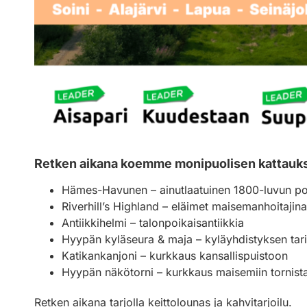
Retken aikana koemme monipuolisen kattauksen
Hämes-Havunen – ainutlaatuinen 1800-luvun poh
Riverhill’s Highland – eläimet maisemanhoitajina
Antiikkihelmi – talonpoikaisantiikkia
Hyypän kyläseura & maja – kyläyhdistyksen ta
Katikankanjoni – kurkkaus kansallispuistoon
Hyypän näkötorni – kurkkaus maisemiin tornist
Retken aikana tarjolla keittolounas ja kahvitarjoilu.