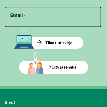
Email
*
Tilaa uutiskirje
Liity jäseneksi
Sivut