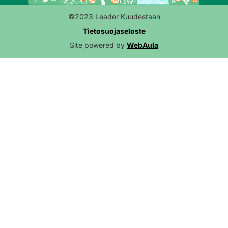
©2023 Leader Kuudestaan
Tietosuojaseloste
Site powered by
WebAula