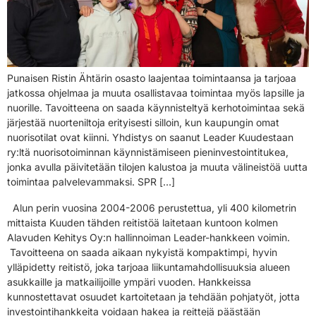
Punaisen Ristin Ähtärin osasto laajentaa toimintaansa ja tarjoaa
jatkossa ohjelmaa ja muuta osallistavaa toimintaa myös lapsille ja
nuorille. Tavoitteena on saada käynnisteltyä kerhotoimintaa sekä
järjestää nuorteniltoja erityisesti silloin, kun kaupungin omat
nuorisotilat ovat kiinni. Yhdistys on saanut Leader Kuudestaan
ry:ltä nuorisotoiminnan käynnistämiseen pieninvestointitukea,
jonka avulla päivitetään tilojen kalustoa ja muuta välineistöä uutta
toimintaa palvelevammaksi. SPR […]
Alun perin vuosina 2004-2006 perustettua, yli 400 kilometrin
mittaista Kuuden tähden reitistöä laitetaan kuntoon kolmen
Alavuden Kehitys Oy:n hallinnoiman Leader-hankkeen voimin.
Tavoitteena on saada aikaan nykyistä kompaktimpi, hyvin
ylläpidetty reitistö, joka tarjoaa liikuntamahdollisuuksia alueen
asukkaille ja matkailijoille ympäri vuoden. Hankkeissa
kunnostettavat osuudet kartoitetaan ja tehdään pohjatyöt, jotta
investointihankkeita voidaan hakea ja reittejä päästään