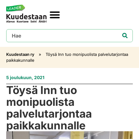
Kuudestaan ry
»
Töysä Inn tuo monipuolista palvelutarjontaa
paikkakunnalle
5 joulukuun, 2021
Töysä Inn tuo
monipuolista
palvelutarjontaa
paikkakunnalle