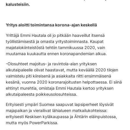
kalusteisiin.
Yritys aloitti toimintansa korona-ajan keskellä
Yrittäjä Emmi Hautala oli jo pitkään haaveillut itsensä
työllistämisestä ja omasta yritystoiminnasta. Kaupat
majatalokiinteistöstä tehtiin tammikuussa 2020, vain
muutamaa kuukautta ennen koronapandemian alkua.
-Olosuhteet majoitus- ja ravintola-alan yrityksen
alkutaipaleelle olivat haastavat, mutta keväällä 2020 tilojen
valmistelu piti kiireisenä ja asiakkaita riitti ensimmäisenä
kesänä, vuonna 2020 koronarajoitusten helpottaessa. Ei siinä
ehtinyt murehtia, omistaja Emmi Hautala kertoo yrityksen
alkutaipaleesta poikkeusolosuhteissa.
Erityisesti ympäri Suomea saapuvat lapsiperheet löysivät
majapaikan ja vierailivat lähialueen matkailukohteissa:
erityisesti Keskisen kyläkaupassa ja Ähtärin eläinpuistossa,
mutta myös PowerParkissa.