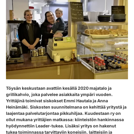
Töysän keskustaan avattiin kesällä 2020 majatalo ja
grillikahvio, joka palvelee asiakkaita ympäri vuoden.
Yrittäjinä toimivat siskokset Emmi Hautala ja Anna
Heinämäki. Siskosten suunnitelmana on kehittää yritystä ja
laajentaa palvelutarjontaa pikkuhiljaa. Kuudestaan ry on
ollut mukana yrittäjien matkassa: kiinteistön hankinnassa
hyödynnettiin Leader-tukea. Lisäksi yritys on hakenut
tukea toiminnassa tarvittaviin koneisiin, laitteisiin ja