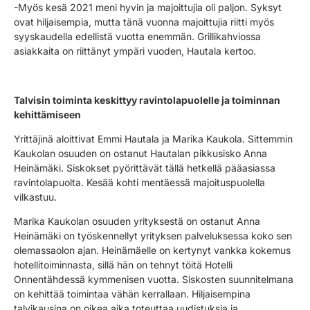
-Myös kesä 2021 meni hyvin ja majoittujia oli paljon. Syksyt
ovat hiljaisempia, mutta tänä vuonna majoittujia riitti myös
syyskaudella edellistä vuotta enemmän. Grillikahviossa
asiakkaita on riittänyt ympäri vuoden, Hautala kertoo.
Talvisin toiminta keskittyy ravintolapuolelle ja toiminnan
kehittämiseen
Yrittäjinä aloittivat Emmi Hautala ja Marika Kaukola. Sittemmin
Kaukolan osuuden on ostanut Hautalan pikkusisko Anna
Heinämäki. Siskokset pyörittävät tällä hetkellä pääasiassa
ravintolapuolta. Kesää kohti mentäessä majoituspuolella
vilkastuu.
Marika Kaukolan osuuden yrityksestä on ostanut Anna
Heinämäki on työskennellyt yrityksen palveluksessa koko sen
olemassaolon ajan. Heinämäelle on kertynyt vankka kokemus
hotellitoiminnasta, sillä hän on tehnyt töitä Hotelli
Onnentähdessä kymmenisen vuotta. Siskosten suunnitelmana
on kehittää toimintaa vähän kerrallaan. Hiljaisempina
talvikausina on oikea aika toteuttaa uudistuksia ja