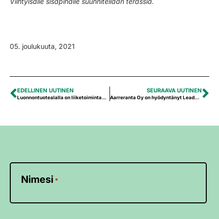
Viihtyisälle sisäpihalle suunnitellaan terassia.
05. joulukuuta, 2021
EDELLINEN UUTINEN
SEURAAVA UUTINEN
Luonnontuotealalla on liiketoimintapotentiaalia
Aarreranta Oy on hyödyntänyt Leader-tuen monipuoliset mahdollisuudet
Nimesi
*