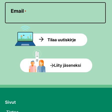
Email
*
Tilaa uutiskirje
Liity jäseneksi
Sivut