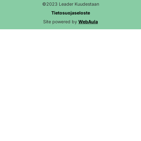
©2023 Leader Kuudestaan
Tietosuojaseloste
Site powered by
WebAula