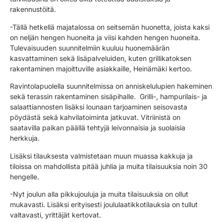
rakennustöitä.
-Tällä hetkellä majatalossa on seitsemän huonetta, joista kaksi
on neljän hengen huoneita ja viisi kahden hengen huoneita.
Tulevaisuuden suunnitelmiin kuuluu huonemäärän
kasvattaminen sekä lisäpalveluiden, kuten grillikatoksen
rakentaminen majoittuville asiakkaille, Heinämäki kertoo.
Ravintolapuolella suunnitelmissa on anniskelulupien hakeminen
sekä terassin rakentaminen sisäpihalle. Grilli-, hampurilais- ja
salaattiannosten lisäksi lounaan tarjoaminen seisovasta
pöydästä sekä kahvilatoiminta jatkuvat. Vitriinistä on
saatavilla paikan päällä tehtyjä leivonnaisia ja suolaisia
herkkuja.
Lisäksi tilauksesta valmistetaan muun muassa kakkuja ja
tiloissa on mahdollista pitää juhlia ja muita tilaisuuksia noin 30
hengelle.
-Nyt joulun alla pikkujouluja ja muita tilaisuuksia on ollut
mukavasti. Lisäksi erityisesti joululaatikkotilauksia on tullut
valtavasti, yrittäjät kertovat.