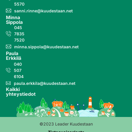
5570
sanni.rinne@kuudestaan.net
Minna
Sippola
045
7835
7520
minna.sippola@kuudestaan.net
Paula
Erkkilä
040
507
6104
paula.erkkila@kuudestaan.net
Kaikki
yhteystiedot
©2023 Leader Kuudestaan