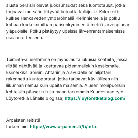
alusta peräisin olevat juoksuhaudat sekä luontotaulut, jotka
tarjoavat metsään liittyvää tietoutta kulkijoille. Koko reitti
kulkee Hankaveden ympäröimällä Kierinniemellä ja polku
kohoaa korkeimmillaan parisenkymmentä metriä järvenpinnan
yläpuolelle. Polku pistäytyy upeissa järvenrantamaisemissa
useaan otteeseen.
Toiminta-alueellamme on myös muita lukuisia kohteita, joissa
riittää nähtävää ja koettavaa pidemmällekin kesälomalle.
Esimerkiksi Soiniin, Ähtäriin ja Alavudelle on hiljattain
rakennettu kuntoportaat, jotka tarjoavat kävijöilleen niin
liikunnan riemua kuin upeita maisemia. Alueen monipuolisiin
kohteisiin pääset tutustumaan tarkemmin Kuudestaan ry:n
Löytöretkiä Lähelle blogissa;
https://loytoretketblog.com/
.
Arpaisten reitistä
tarkemmin;
https://www.arpainen.fi/fi/info
.