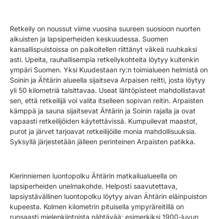
Retkeily on noussut viime vuosina suureen suosioon nuorten
aikuisten ja lapsiperheiden keskuudessa. Suomen
kansallispuistoissa on paikoitellen riittänyt väkeä ruuhkaksi
asti. Upeita, rauhallisempia retkeilykohteita löytyy kuitenkin
ympäri Suomen. Yksi Kuudestaan ry:n toimialueen helmistä on
Soinin ja Ähtärin alueella sijaitseva Arpaisen reitti, josta löytyy
yli 50 kilometriä talsittavaa. Useat lähtöpisteet mahdollistavat
sen, että retkeilijä voi valita itselleen sopivan reitin. Arpaisten
kämppä ja sauna sijaitsevat Ähtärin ja Soinin rajalla ja ovat
vapaasti retkeilijöiden käytettävissä. Kumpuilevat maastot,
purot ja järvet tarjoavat retkeilijöille monia mahdollisuuksia.
Syksyllä järjestetään jälleen perinteinen Arpaisten patikka.
Kierinniemen luontopolku Ähtärin matkailualueella on
lapsiperheiden unelmakohde. Helposti saavutettava,
lapsiystävällinen luontopolku löytyy aivan Ähtärin eläinpuiston
kupeesta. Kolmen kilometrin pituisella ympyräreitillä on
runsaasti mielenkiintoista nähtävää; esimerkiksi 1900-luvun