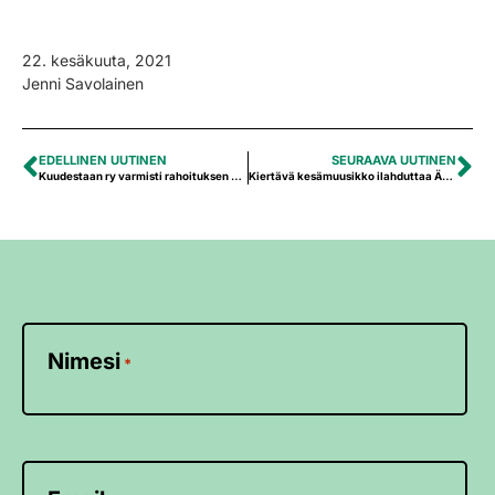
22. kesäkuuta, 2021
Jenni Savolainen
EDELLINEN UUTINEN
SEURAAVA UUTINEN
Kuudestaan ry varmisti rahoituksen nuorisovaihtoihin seuraavalle seitsemälle vuodelle
Kiertävä kesämuusikko ilahduttaa Ähtärissä
Nimesi
*