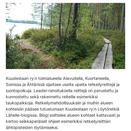
Kuudestaan ry:n toimialueella Alavudella, Kuortaneella,
Soinissa ja Ähtärissä sijaitsee useita upeita retkeilyreittejä ja
luontopolkuja. Leader-rahoituksella reittejä on perustettu ja
kunnostettu sekä rakennettu reiteille esimerkiksi
taukopaikkoja. Retkeilymahdollisuuksiin ja muihin alueen
kohteisiin pääsee tutustumaan Kuudestaan ry:n Löytöretkiä
Lähelle-blogissa. Blogi esittelee alueen kohteet kattavasti ja
kertoo seikkaperäiset ohjeet esimerkiksi retkeilyreittien
lähtöpisteiden löytämiseksi.