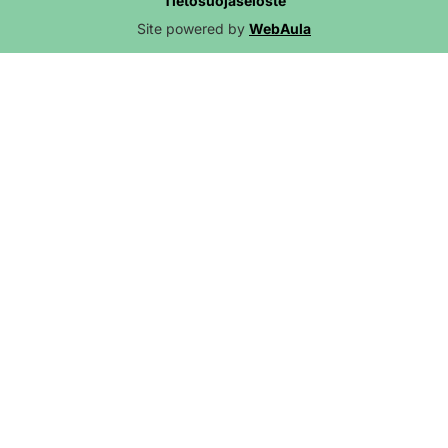
Tietosuojaseloste
Site powered by
WebAula