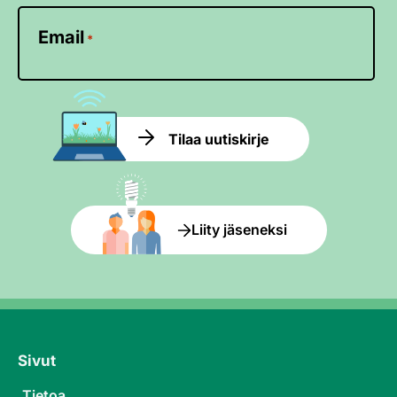
Email
*
Tilaa uutiskirje
Liity jäseneksi
Sivut
Tietoa