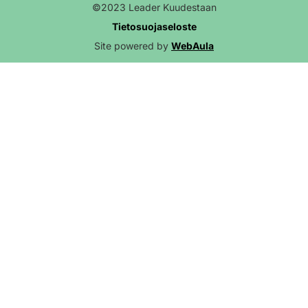
©2023 Leader Kuudestaan
Tietosuojaseloste
Site powered by
WebAula