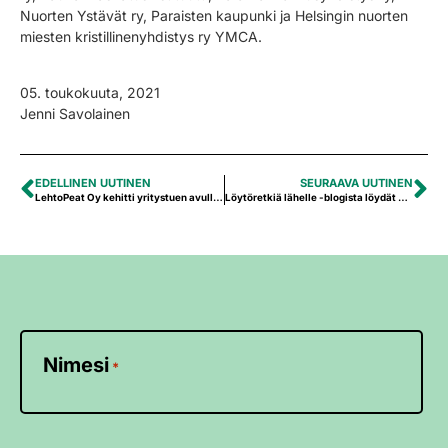
Nuorten Ystävät ry, Paraisten kaupunki ja
Helsingin nuorten
miesten kristillinen
yhdistys ry YMCA
.
05. toukokuuta, 2021
Jenni Savolainen
EDELLINEN UUTINEN
SEURAAVA UUTINEN
LehtoPeat Oy kehitti yritystuen avulla SuoSpan toimintaa
Löytöretkiä lähelle -blogista löydät kesän parhaimmat kohteet läheltäsi
Nimesi
*