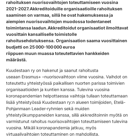
rahoituksen nuorisovaihtojen toteuttamiseen vuosina
2021-2027.
Akkreditoiduille organisaatioille rahoituksen
saaminen on varmaa, sillä he ovat
hakemuksessa ja
aiempien nuorisovaihtojen muodossa
todentaneet
toimintansa laadun.
Akkreditoidut organisaatiot ilmoittavat
vuosittain kansalliselle toimistolle
rahoitusehdotuksensa.
Organisaation saama vuosittainen
budjetti on
25
000-100 000 euroa
riippuen
muu
n
muassa
toteutettavien hankkeiden
määrästä.
Kuudestaan ry on hakenut ja saanut rahoitusta
useaan
Erasmus+ –
nuorisovaihtoon viime vuosina. Vaihdot on
toteutettu yhteistyössä paikallisen nuorten parissa toimivien
organisaatioiden ja kuntien kanssa. Tulevina vuosina
koronapandemian helpottaessa vaihtoja tullaan toteuttamaan
lisää yhteistyössä Kuudestaan ry:n alueen toimijoiden, Etelä-
Pohjanmaan
Leader
-ryhmien
sekä muiden
yhteistyökumppaneiden kanssa,
sillä akkreditoinnin myötä on
varmistunut rahoitus nuorisovaihtojen toteuttamiseen tulevina
vuosina.
Mikäli koronapandemia jatkuu, myös
virtuaalivaihtojen toteuttaminen on mahdollista.