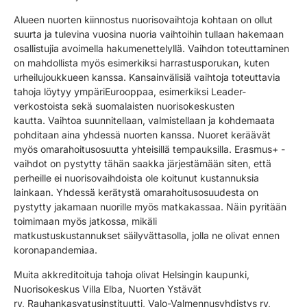
Alueen nuorten kiinnostus nuorisovaihtoja kohtaan on ollut
suurta ja tulevina vuosina nuoria vaihtoihin tullaan hakemaan
osallistujia avoimella hakumenettelyllä. Vaihdon toteuttaminen
on mahdollista myös esimerkiksi harrastusporukan, kuten
urheilujoukkueen kanssa.
Kansainvälisiä vaihtoja toteuttavia
tahoja l
öytyy ympäri
Eurooppaa
, esimerkiksi
Leader
-
verkostoista sekä suomalaisten nuorisokeskusten
kautta.
Vaihtoa suunnitellaan
, valmistellaan
ja kohdemaata
pohditaan aina yhdessä nuorten kanssa.
Nuoret keräävät
myös omarahoitusosuutta yhteisillä tempauksilla. Erasmus+ -
vaihdot on pystytty tähän saakka
järjestämään
siten, että
perheille ei nuorisovaihdoista ole koitunut kustannuksia
lainkaan. Yhdessä kerätystä omarahoitusosuudesta on
pystytty jakamaan nuorille
myös
matkakassaa. Näin pyritään
toimimaan myös jatkossa, mikäli
matkustuskustannukset
säilyvät
tasolla, jolla ne olivat ennen
koronapandemiaa.
Muita akkreditoituja tahoja olivat Helsingin kaupunki,
Nuorisokeskus Villa
Elba
, Nuorten Ystävät
ry
,
Rauhankasvatusinstituutti, Valo-Valmennusyhdistys ry,