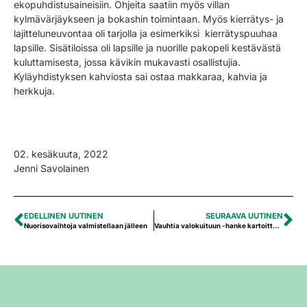
ekopuhdistusaineisiin. Ohjeita saatiin myös villan
kylmävärjäykseen ja bokashin toimintaan. Myös kierrätys- ja
lajitteluneuvontaa oli tarjolla ja esimerkiksi kierrätyspuuhaa
lapsille. Sisätiloissa oli lapsille ja nuorille pakopeli kestävästä
kuluttamisesta, jossa kävikin mukavasti osallistujia.
Kyläyhdistyksen kahviosta sai ostaa makkaraa, kahvia ja
herkkuja.
02. kesäkuuta, 2022
Jenni Savolainen
EDELLINEN UUTINEN
SEURAAVA UUTINEN
Nuorisovaihtoja valmistellaan jälleen
Vauhtia valokuituun -hanke kartoittaa alueet, joilla on edellytyksiä valokuidun rakentamiselle