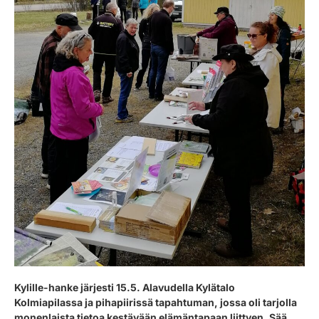
Kylille-hanke järjesti 15.5. Alavudella Kylätalo
Kolmiapilassa ja pihapiirissä tapahtuman, jossa oli tarjolla
monenlaista tietoa kestävään elämäntapaan liittyen. Sää