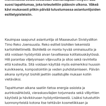
suosi tapahtumaa, joka toteutettiin pääosin ulkona. Väkeä
kävi mukavasti pitkin päivää tutustumassa asiantuntijoiden
esittelypisteisiin.
Kauimpaa saapunut asiantuntija oli Maaseudun Sivistysliiton
Timo Reko Joensuusta. Reko esitteli biohiilen tekemistä
kartiohiilettimellä. Biohiilellä on monta hyvää ominaisuutta ja
sitä voidaan hyödyntää aivan tavallisessa kotitalouskäytössä.
Hiili parantaa viljelysmaan viljavuutta ja sitoo sekä ravinteita
että kosteutta. Sitä voidaan käyttää myös esimerkiksi huussin
kuivikkeena, kompostointiin ja veden puhdistamiseen. Päivän
aikana syntynyt biohiili jaettiin osallistujille mukaan kotiin
vietäväksi.
Tapahtuman aikana saatiin tietoa energia-asioista ja
aurinkosähköstä, vieraskasvilajien torjunnasta sekä villiyrttien
käytöstä ja hävikkiruoan hyödyntämisestä. Lisäksi tutustuttiin
luonnonyrteistä kotona itse tehtävän kosmetiikkaan ja