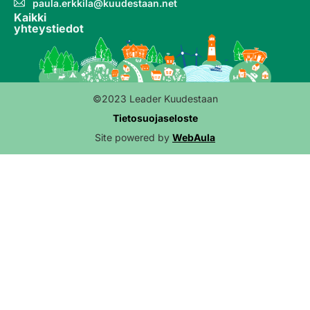
paula.erkkila@kuudestaan.net
Kaikki
yhteystiedot
©2023 Leader Kuudestaan
Tietosuojaseloste
Site powered by
WebAula