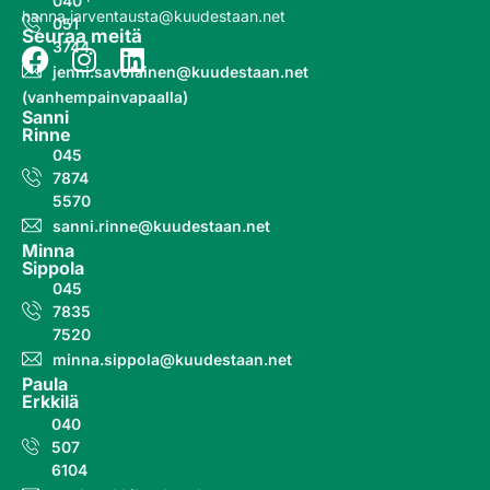
040
hanna.jarventausta@kuudestaan.net
051
Seuraa meitä
3744
jenni.savolainen@kuudestaan.net
(vanhempainvapaalla)
Sanni
Rinne
045
7874
5570
sanni.rinne@kuudestaan.net
Minna
Sippola
045
7835
7520
minna.sippola@kuudestaan.net
Paula
Erkkilä
040
507
6104