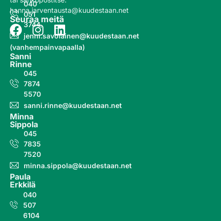
040
hanna.jarventausta@kuudestaan.net
051
Seuraa meitä
3744
jenni.savolainen@kuudestaan.net
(vanhempainvapaalla)
Sanni
Rinne
045
7874
5570
sanni.rinne@kuudestaan.net
Minna
Sippola
045
7835
7520
minna.sippola@kuudestaan.net
Paula
Erkkilä
040
507
6104