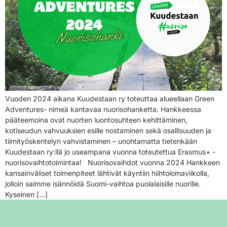
Vuoden 2024 aikana Kuudestaan ry toteuttaa alueellaan Green
Adventures- nimeä kantavaa nuorisohanketta. Hankkeessa
pääteemoina ovat nuorten luontosuhteen kehittäminen,
kotiseudun vahvuuksien esille nostaminen sekä osallisuuden ja
tiimityöskentelyn vahvistaminen – unohtamatta tietenkään
Kuudestaan ry:llä jo useampana vuonna toteutettua Erasmus+ -
nuorisovaihtotoimintaa! Nuorisovaihdot vuonna 2024 Hankkeen
kansainväliset toimenpiteet lähtivät käyntiin hiihtolomaviikolla,
jolloin saimme isännöidä Suomi-vaihtoa puolalaisille nuorille.
Kyseinen […]