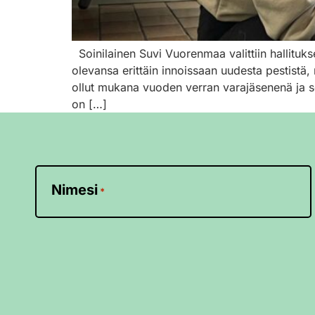
Soinilainen Suvi Vuorenmaa valittiin hallitu
olevansa erittäin innoissaan uudesta pestistä, 
ollut mukana vuoden verran varajäsenenä ja se
on […]
Nimesi
*