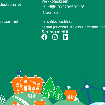
Verkkolaskujen
destaan.net
välittäjä
:
003708599126
(OpenText)
tai sähköpostitse:
estaan.net
hanna.jarventausta@kuudestaan.net
Seuraa meitä