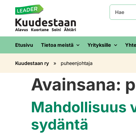
Etusivu
Tietoa meistä
Yrityksille
Yhte
Kuudestaan ry
»
puheenjohtaja
Avainsana:
p
Mahdollisuus va
sydäntä