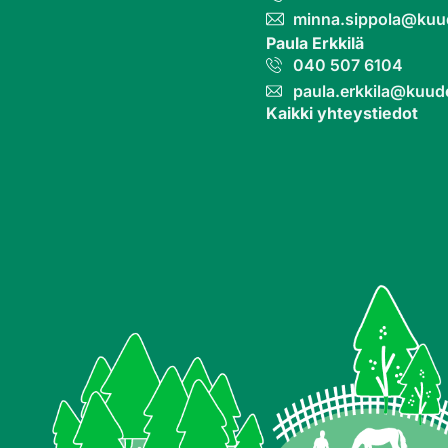
minna.sippola@kuu
Paula Erkkilä
040 507 6104
paula.erkkila@kuud
Kaikki yhteystiedot