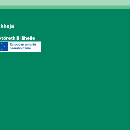
nkkejä
töretkiä lähelle