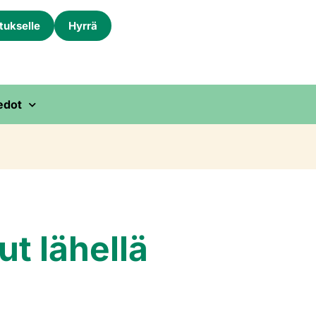
itukselle
Hyrrä
edot
ut lähellä