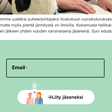
ksemme uudeksi puheenjohtajaksi toukokuun vuosikokouksess
mutta myös pientä jännitystä on ilmoilla. Kokemusta hallituk
n jälkeen yhden vuoden varsinaisena jäsenenä. Suvi edustaa
Email
*
Liity jäseneksi