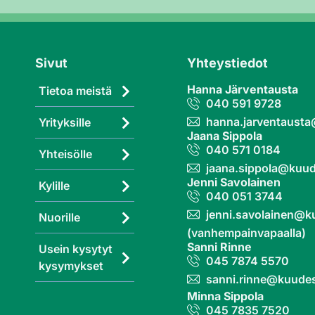
Sivut
Yhteystiedot
Hanna Järventausta
Tietoa meistä
040 591 9728
hanna.jarventaust
Yrityksille
Jaana Sippola
040 571 0184
Yhteisölle
jaana.sippola@kuud
Jenni Savolainen
Kylille
040 051 3744
jenni.savolainen@k
Nuorille
(vanhempainvapaalla)
Sanni Rinne
Usein kysytyt
045 7874 5570
kysymykset
sanni.rinne@kuudes
Minna Sippola
045 7835 7520