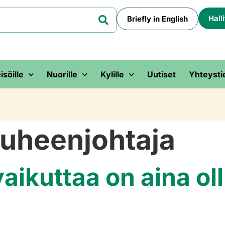
Hall
Briefly in English
isöille
Nuorille
Kylille
Uutiset
Yhteysti
uheenjohtaja
ikuttaa on aina oll