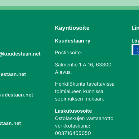
Käyntiosoite
Li
Kuudestaan ry
Löy
Postiosoite:
a@kuudestaan.net
Salmentie 1 A 16, 63300
Alavus.
estaan.net
Henkilökunta tavattavissa
toimialueen kunnissa
uudestaan.net
sopimuksen mukaan.
Laskutusosoite
Ostolaskujen vastaanotto
taan.net
verkkolaskuna
:
003716455050