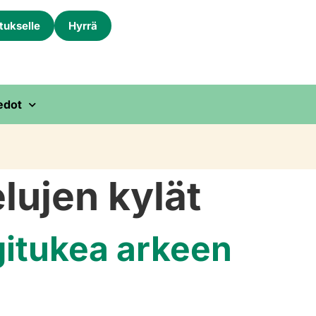
itukselle
Hyrrä
edot
elujen kylät
gitukea arkeen