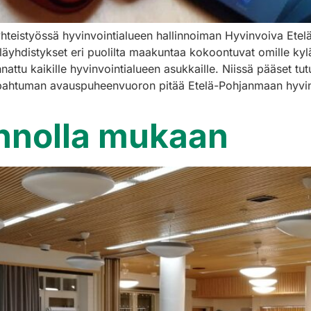
yhteistyössä hyvinvointialueen hallinnoiman Hyvinvoiva Et
yläyhdistykset eri puolilta maakuntaa kokoontuvat omille k
tu kaikille hyvinvointialueen asukkaille. Niissä pääset tutust
-tapahtuman avauspuheenvuoron pitää Etelä-Pohjanmaan hyvinv
 innolla mukaan