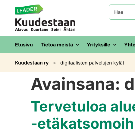
Etusivu
Tietoa meistä
Yrityksille
Yhte
Kuudestaan ry
»
digitaalisten palvelujen kylät
Avainsana:
d
Tervetuloa alu
-etäkatsomoih