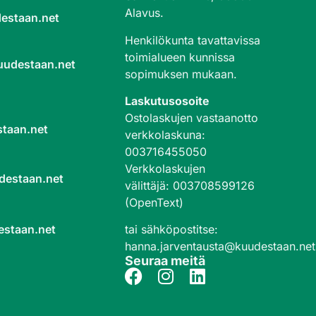
Alavus.
estaan.net
Henkilökunta tavattavissa
toimialueen kunnissa
uudestaan.net
sopimuksen mukaan.
Laskutusosoite
Ostolaskujen vastaanotto
taan.net
verkkolaskuna
:
003716455050
Verkkolaskujen
destaan.net
välittäjä
:
003708599126
(OpenText)
tai sähköpostitse:
estaan.net
hanna.jarventausta@kuudestaan.net
Seuraa meitä