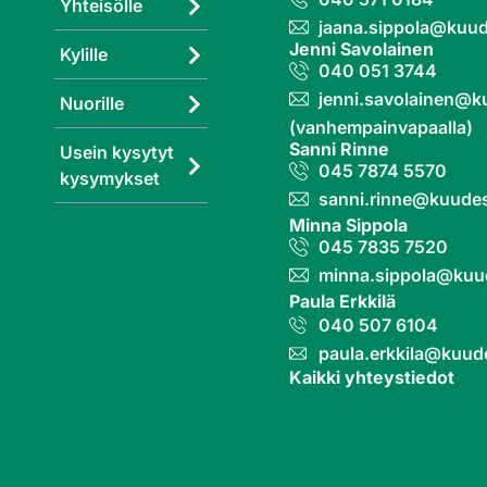
Yhteisölle
jaana.sippola@kuud
Jenni Savolainen
Kylille
040 051 3744
jenni.savolainen@k
Nuorille
(vanhempainvapaalla)
Sanni Rinne
Usein kysytyt
045 7874 5570
kysymykset
sanni.rinne@kuudes
Minna Sippola
045 7835 7520
minna.sippola@kuu
Paula Erkkilä
040 507 6104
paula.erkkila@kuud
Kaikki yhteystiedot