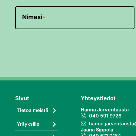
Nimesi
*
Sivut
Yhteystiedot
Hanna Järventausta
Tietoa meistä
040 591 9728
hanna.jarventaust
Yrityksille
Jaana Sippola
040 571 0184