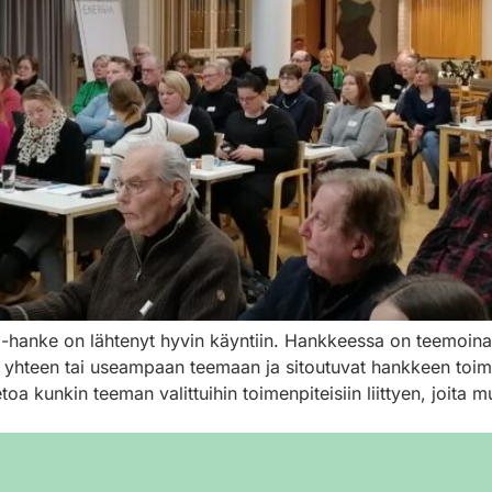
anke on lähtenyt hyvin käyntiin. Hankkeessa on teemoina Di
n yhteen tai useampaan teemaan ja sitoutuvat hankkeen toim
etoa kunkin teeman valittuihin toimenpiteisiin liittyen, joita