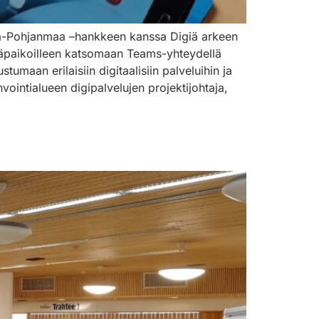
elä-Pohjanmaa –hankkeen kanssa Digiä arkeen
yläpaikoilleen katsomaan Teams-yhteydellä
umaan erilaisiin digitaalisiin palveluihin ja
ointialueen digipalvelujen projektijohtaja,