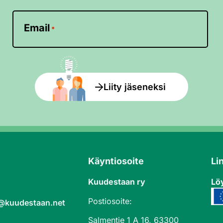
Email
*
Liity jäseneksi
Käyntiosoite
Li
Kuudestaan ry
Löy
Postiosoite:
a@kuudestaan.net
Salmentie 1 A 16, 63300