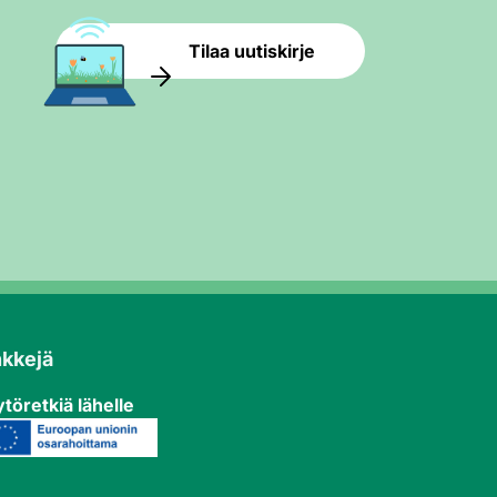
Tilaa uutiskirje
nkkejä
töretkiä lähelle