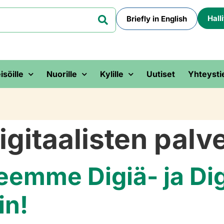
Hall
Briefly in English
isöille
Nuorille
Kylille
Uutiset
Yhteysti
igitaalisten palv
eemme Digiä- ja Di
in!