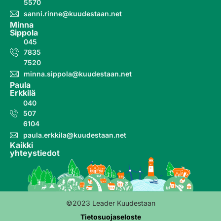
5570
sanni.rinne@kuudestaan.net
Minna
Sippola
045
7835
7520
minna.sippola@kuudestaan.net
Paula
Erkkilä
040
507
6104
paula.erkkila@kuudestaan.net
Kaikki
yhteystiedot
©2023 Leader Kuudestaan
Tietosuojaseloste