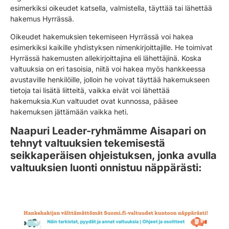
esimerkiksi oikeudet katsella, valmistella, täyttää tai lähettää
hakemus Hyrrässä.
Oikeudet hakemuksien tekemiseen Hyrrässä voi hakea
esimerkiksi kaikille yhdistyksen nimenkirjoittajille. He toimivat
Hyrrässä hakemusten allekirjoittajina eli lähettäjinä. Koska
valtuuksia on eri tasoisia, niitä voi hakea myös hankkeessa
avustaville henkilöille, jolloin he voivat täyttää hakemukseen
tietoja tai lisätä liitteitä, vaikka eivät voi lähettää
hakemuksia.Kun valtuudet ovat kunnossa, pääsee
hakemuksen jättämään vaikka heti.
Naapuri Leader-ryhmämme Aisapari on
tehnyt valtuuksien tekemisestä
seikkaperäisen ohjeistuksen, jonka avulla
valtuuksien luonti onnistuu näppärästi: