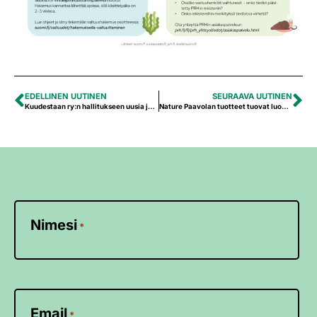
EDELLINEN UUTINEN
SEURAAVA UUTINEN
Kuudestaan ry:n hallitukseen uusia jäseniä
Nature Paavolan tuotteet tuovat luonnonantimet ruokapöytään
Nimesi
*
Email
*