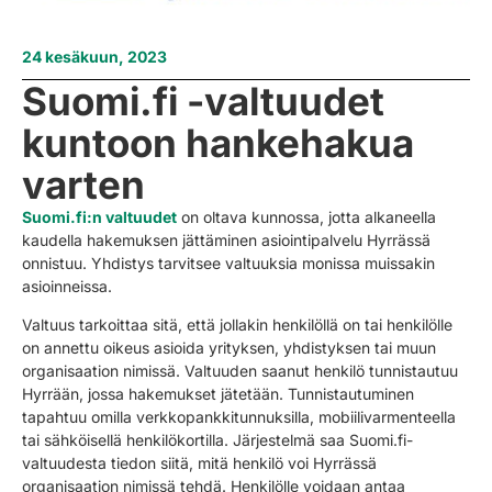
24 kesäkuun, 2023
Suomi.fi -valtuudet
kuntoon hankehakua
varten
Suomi.fi:n valtuudet
on oltava kunnossa, jotta alkaneella
kaudella hakemuksen jättäminen asiointipalvelu Hyrrässä
onnistuu. Yhdistys tarvitsee valtuuksia monissa muissakin
asioinneissa.
Valtuus tarkoittaa sitä, että jollakin henkilöllä on tai henkilölle
on annettu oikeus asioida yrityksen, yhdistyksen tai muun
organisaation nimissä. Valtuuden saanut henkilö tunnistautuu
Hyrrään, jossa hakemukset jätetään. Tunnistautuminen
tapahtuu omilla verkkopankkitunnuksilla, mobiilivarmenteella
tai sähköisellä henkilökortilla. Järjestelmä saa Suomi.fi-
valtuudesta tiedon siitä, mitä henkilö voi Hyrrässä
organisaation nimissä tehdä. Henkilölle voidaan antaa