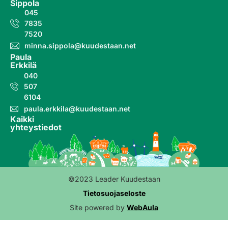
Sippola
045
7835
7520
minna.sippola@kuudestaan.net
Paula
Erkkilä
040
507
6104
paula.erkkila@kuudestaan.net
Kaikki
yhteystiedot
©2023 Leader Kuudestaan
Tietosuojaseloste
Site powered by
WebAula