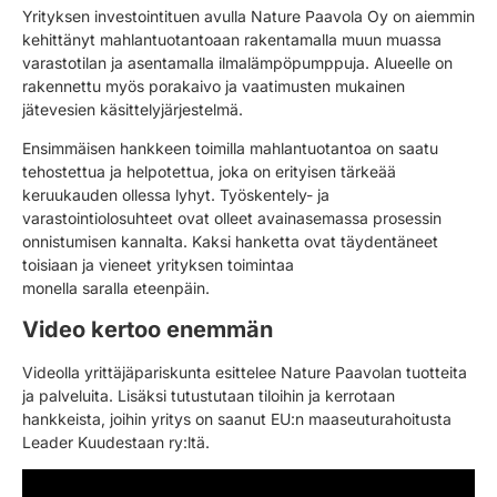
Yrityksen investointituen avulla Nature Paavola Oy on aiemmin
kehittänyt mahlantuotantoaan rakentamalla muun muassa
varastotilan ja asentamalla ilmalämpöpumppuja. Alueelle on
rakennettu myös porakaivo ja vaatimusten mukainen
jätevesien käsittelyjärjestelmä.
Ensimmäisen hankkeen toimilla mahlantuotantoa on saatu
tehostettua ja helpotettua, joka on erityisen tärkeää
keruukauden ollessa lyhyt. Työskentely- ja
varastointiolosuhteet ovat olleet avainasemassa prosessin
onnistumisen kannalta. Kaksi hanketta ovat täydentäneet
toisiaan ja vieneet yrityksen toimintaa
monella saralla eteenpäin.
Video kertoo enemmän
Videolla yrittäjäpariskunta esittelee Nature Paavolan tuotteita
ja palveluita. Lisäksi tutustutaan tiloihin ja kerrotaan
hankkeista, joihin yritys on saanut EU:n maaseuturahoitusta
Leader Kuudestaan ry:ltä.