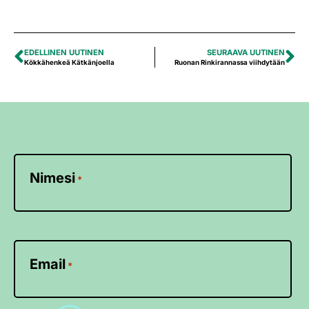
EDELLINEN UUTINEN
SEURAAVA UUTINEN
Kökkähenkeä Kätkänjoella
Ruonan Rinkirannassa viihdytään
Nimesi
*
Email
*