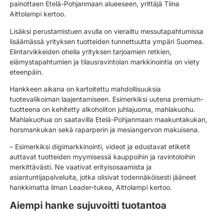
painottaen Etelä-Pohjanmaan alueeseen, yrittäjä Tiina
Aittolampi kertoo.
Lisäksi perustamistuen avulla on vierailtu messutapahtumissa
lisäämässä yrityksen tuotteiden tunnettuutta ympäri Suomea.
Elintarvikkeiden ohella yrityksen tarjoamien retkien,
elämystapahtumien ja tilausravintolan markkinointia on viety
eteenpäin.
Hankkeen aikana on kartoitettu mahdollisuuksia
tuotevalikoiman laajentamiseen. Esimerkiksi uutena premium-
tuotteena on kehitetty alkoholiton juhlajuoma, mahlakuohu.
Mahlakuohua on saatavilla Etelä-Pohjanmaan maakuntakukan,
horsmankukan sekä raparperin ja mesiangervon makuisena.
– Esimerkiksi digimarkkinointi, videot ja edustavat etiketit
auttavat tuotteiden myymisessä kauppoihin ja ravintoloihin
merkittävästi. Ne vaativat erityisosaamista ja
asiantuntijapalveluita, jotka olisivat todennäköisesti jääneet
hankkimatta ilman Leader-tukea, Aittolampi kertoo.
Aiempi hanke sujuvoitti tuotantoa