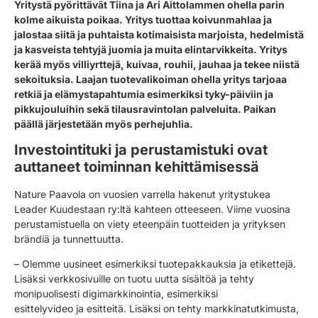
Yritystä pyörittävät Tiina ja Ari Aittolammen ohella parin
kolme aikuista poikaa. Yritys tuottaa koivunmahlaa ja
jalostaa siitä ja puhtaista kotimaisista marjoista, hedelmistä
ja kasveista tehtyjä juomia ja muita elintarvikkeita. Yritys
kerää myös villiyrttejä, kuivaa, rouhii, jauhaa ja tekee niistä
sekoituksia. Laajan tuotevalikoiman ohella yritys tarjoaa
retkiä ja elämystapahtumia esimerkiksi tyky-päiviin ja
pikkujouluihin sekä tilausravintolan palveluita. Paikan
päällä järjestetään myös perhejuhlia.
Investointituki ja perustamistuki ovat
auttaneet toiminnan kehittämisessä
Nature Paavola on vuosien varrella hakenut yritystukea
Leader Kuudestaan ry:ltä kahteen otteeseen. Viime vuosina
perustamistuella on viety eteenpäin tuotteiden ja yrityksen
brändiä ja tunnettuutta.
– Olemme uusineet esimerkiksi tuotepakkauksia ja etikettejä.
Lisäksi verkkosivuille on tuotu uutta sisältöä ja tehty
monipuolisesti digimarkkinointia, esimerkiksi
esittelyvideo ja esitteitä. Lisäksi on tehty markkinatutkimusta,