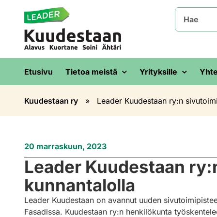
Etusivu
Tietoa meistä
Yrityksille
Yhte
Kuudestaan ry
»
Leader Kuudestaan ry:n sivutoim
20 marraskuun, 2023
Leader Kuudestaan ry:
kunnantalolla
Leader Kuudestaan on avannut uuden sivutoimipisteen
Fasadissa. Kuudestaan ry:n henkilökunta työskentele