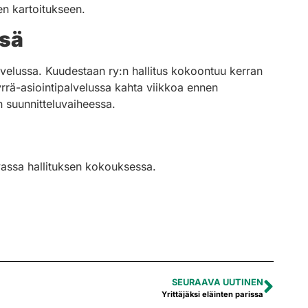
en kartoitukseen.
ssä
velussa. Kuudestaan ry:n hallitus kokoontuu kerran
rä-asiointipalvelussa kahta viikkoa ennen
 suunnitteluvaiheessa.
vassa hallituksen kokouksessa.
SEURAAVA UUTINEN
Yrittäjäksi eläinten parissa