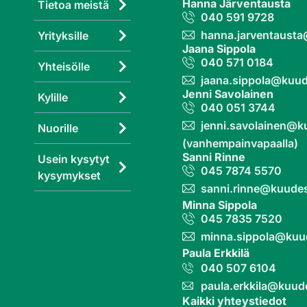
Hanna Järventausta
Tietoa meistä
040 591 9728
hanna.jarventaust
Yrityksille
Jaana Sippola
040 571 0184
Yhteisölle
jaana.sippola@kuud
Jenni Savolainen
Kylille
040 051 3744
jenni.savolainen@k
Nuorille
(vanhempainvapaalla)
Sanni Rinne
Usein kysytyt
045 7874 5570
kysymykset
sanni.rinne@kuudes
Minna Sippola
045 7835 7520
minna.sippola@kuu
Paula Erkkilä
040 507 6104
paula.erkkila@kuud
Kaikki yhteystiedot