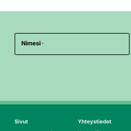
Nimesi
*
Sivut
Yhteystiedot