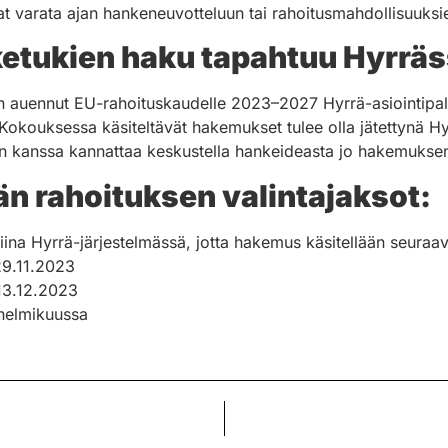
at varata ajan hankeneuvotteluun tai rahoitusmahdollisuuksi
ketukien haku tapahtuu Hyrrä
n auennut EU-rahoituskaudelle 2023–2027 Hyrrä-asiointipal
kouksessa käsiteltävät hakemukset tulee olla jätettynä Hyr
n kanssa kannattaa keskustella hankeideasta jo hakemuksen
n rahoituksen valintajaksot:
iina Hyrrä-järjestelmässä, jotta hakemus käsitellään seuraa
29.11.2023
 13.12.2023
 helmikuussa