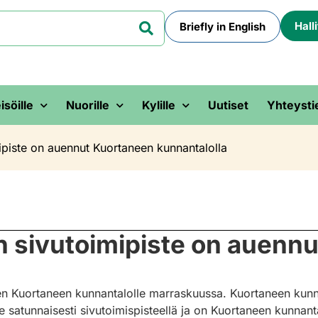
Hall
Briefly in English
isöille
Nuorille
Kylille
Uutiset
Yhteysti
ipiste on auennut Kuortaneen kunnantalolla
n sivutoimipiste on auenn
 Kuortaneen kunnantalolle marraskuussa. Kuortaneen kunnant
e satunnaisesti sivutoimispisteellä ja on Kuortaneen kunnan