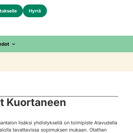
itukselle
Hyrrä
edot
ut Kuortaneen
alon lisäksi yhdistyksellä on toimipiste Alavudella
talolla tavattavissa sopimuksen mukaan. Otathan