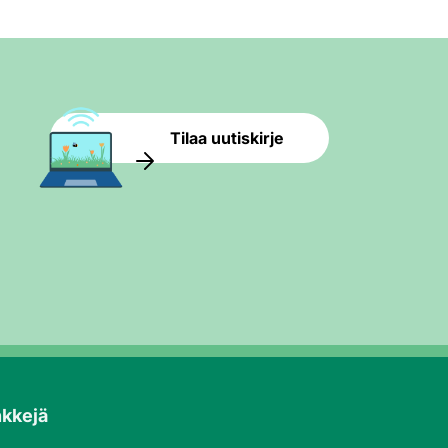
Tilaa uutiskirje
nkkejä