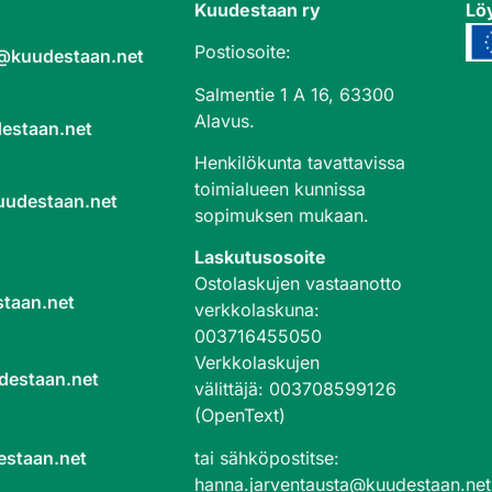
Kuudestaan ry
Löy
Postiosoite:
a@kuudestaan.net
Salmentie 1 A 16, 63300
Alavus.
estaan.net
Henkilökunta tavattavissa
toimialueen kunnissa
uudestaan.net
sopimuksen mukaan.
Laskutusosoite
Ostolaskujen vastaanotto
taan.net
verkkolaskuna
:
003716455050
Verkkolaskujen
destaan.net
välittäjä
:
003708599126
(OpenText)
tai sähköpostitse:
estaan.net
hanna.jarventausta@kuudestaan.net