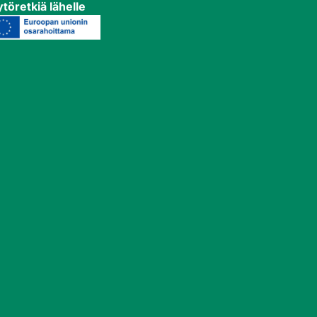
töretkiä lähelle