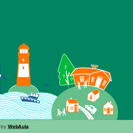
 by
WebAula