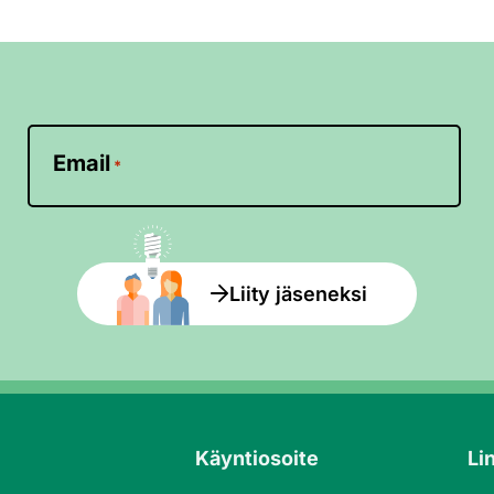
Email
*
Liity jäseneksi
Käyntiosoite
Li