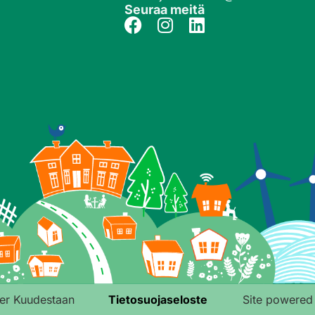
Seuraa meitä
r Kuudestaan
Tietosuojaseloste
Site powered