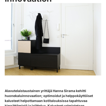
Alavutelaistaustainen yrittäjä Hanna Sirama kehitti
huonekaluinnovaation; optimoidut ja helppokäyttöiset
kalusteet helpottamaan kotitalouksissa tapahtuvaa
kierrättämistä ja lajittelua. Kalusteet valmistetaan