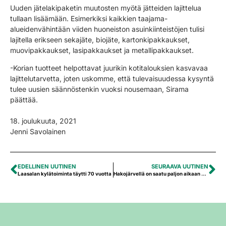
Uuden jätelakipaketin muutosten myötä jätteiden lajittelua
tullaan lisäämään. Esimerkiksi kaikkien taajama-
alueidenvähintään viiden huoneiston asuinkiinteistöjen tulisi
lajitella erikseen sekajäte, biojäte, kartonkipakkaukset,
muovipakkaukset, lasipakkaukset ja metallipakkaukset.
-Korian tuotteet helpottavat juurikin kotitalouksien kasvavaa
lajittelutarvetta, joten uskomme, että tulevaisuudessa kysyntä
tulee uusien säännöstenkin vuoksi nousemaan, Sirama
päättää.
18. joulukuuta, 2021
Jenni Savolainen
EDELLINEN UUTINEN
SEURAAVA UUTINEN
Laasalan kylätoiminta täytti 70 vuotta
Hakojärvellä on saatu paljon aikaan Leader-hankkeilla