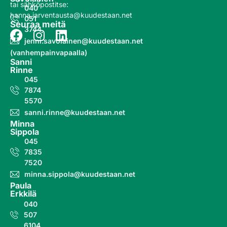
tai sähköpostitse:
040
hanna.jarventausta@kuudestaan.net
051
Seuraa meitä
3744
jenni.savolainen@kuudestaan.net
(vanhempainvapaalla)
Sanni
Rinne
045
7874
5570
sanni.rinne@kuudestaan.net
Minna
Sippola
045
7835
7520
minna.sippola@kuudestaan.net
Paula
Erkkilä
040
507
6104