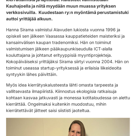
Kauhajoella ja niitä myydään muun muassa yrityksen
verkkosivuilla. Kuudestaan ry:n myöntämä perustamistuki
auttoi yrittäjää alkuun.
Hanna Sirama valmistui Alavuden lukiosta vuonna 1996 ja
opiskeli sen jälkeen Vaasassa kauppatieteiden maisteriksi ja
kansainvälisen kaupan tradenomiksi. Hän on toiminut
valmistumisen jälkeen pääkaupunkiseudulla ICT-alalla
kouluttajana ja johtanut erityyppisiä myyntiprojekteja.
Kokopäiväiseksi yrittäjäksi Sirama siirtyi vuonna 2004. Hän on
toiminut useassa startup-yrityksessä ja erilaisia liikeideoita
syntyykin lähes päivittäin.
Myös idea kierrätyskalusteesta lähti omasta tarpeesta ja
vallitsevasta ilmapiiristä. Kiinnostus ekologisia ratkaisuja
kohtaan kasvaa jatkuvasti ja monessa kotitaloudessa on alettu
kierrättää. Ongelmaksi kuitenkin muodostuu, mihin
kierrätettävät jätteet saisi siististi jaoteltua.