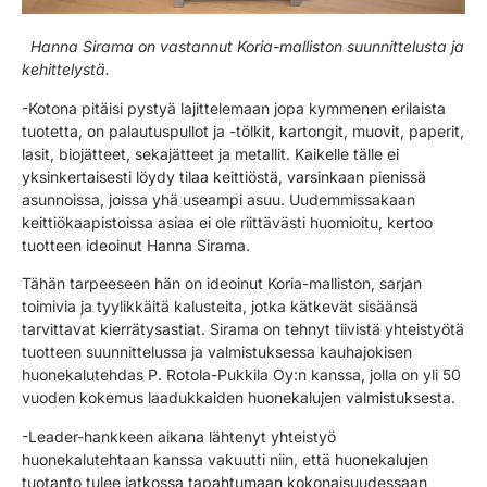
Hanna Sirama on vastannut Koria-malliston suunnittelusta ja
kehittelystä.
-Kotona pitäisi pystyä lajittelemaan jopa kymmenen erilaista
tuotetta, on palautuspullot ja -tölkit, kartongit, muovit, paperit,
lasit, biojätteet, sekajätteet ja metallit. Kaikelle tälle ei
yksinkertaisesti löydy tilaa keittiöstä, varsinkaan pienissä
asunnoissa, joissa yhä useampi asuu. Uudemmissakaan
keittiökaapistoissa asiaa ei ole riittävästi huomioitu, kertoo
tuotteen ideoinut Hanna Sirama.
Tähän tarpeeseen hän on ideoinut Koria-malliston, sarjan
toimivia ja tyylikkäitä kalusteita, jotka kätkevät sisäänsä
tarvittavat kierrätysastiat. Sirama on tehnyt tiivistä yhteistyötä
tuotteen suunnittelussa ja valmistuksessa kauhajokisen
huonekalutehdas P. Rotola-Pukkila Oy:n kanssa, jolla on yli 50
vuoden kokemus laadukkaiden huonekalujen valmistuksesta.
-Leader-hankkeen aikana lähtenyt yhteistyö
huonekalutehtaan kanssa vakuutti niin, että huonekalujen
tuotanto tulee jatkossa tapahtumaan kokonaisuudessaan