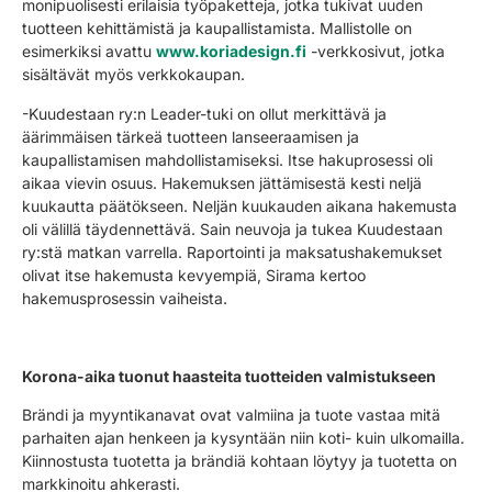
monipuolisesti erilaisia työpaketteja, jotka tukivat uuden
tuotteen kehittämistä ja kaupallistamista. Mallistolle on
esimerkiksi avattu
www.koriadesign.fi
-verkkosivut, jotka
sisältävät myös verkkokaupan.
-Kuudestaan ry:n Leader-tuki on ollut merkittävä ja
äärimmäisen tärkeä tuotteen lanseeraamisen ja
kaupallistamisen mahdollistamiseksi. Itse hakuprosessi oli
aikaa vievin osuus. Hakemuksen jättämisestä kesti neljä
kuukautta päätökseen. Neljän kuukauden aikana hakemusta
oli välillä täydennettävä. Sain neuvoja ja tukea Kuudestaan
ry:stä matkan varrella. Raportointi ja maksatushakemukset
olivat itse hakemusta kevyempiä, Sirama kertoo
hakemusprosessin vaiheista.
Korona-aika tuonut haasteita tuotteiden valmistukseen
Brändi ja myyntikanavat ovat valmiina ja tuote vastaa mitä
parhaiten ajan henkeen ja kysyntään niin koti- kuin ulkomailla.
Kiinnostusta tuotetta ja brändiä kohtaan löytyy ja tuotetta on
markkinoitu ahkerasti.