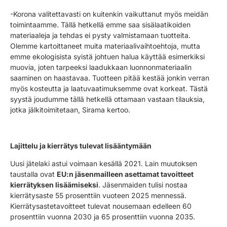
-Korona valitettavasti on kuitenkin vaikuttanut myös meidän
toimintaamme. Tällä hetkellä emme saa sisälaatikoiden
materiaaleja ja tehdas ei pysty valmistamaan tuotteita.
Olemme kartoittaneet muita materiaalivaihtoehtoja, mutta
emme ekologisista syistä johtuen halua käyttää esimerkiksi
muovia, joten tarpeeksi laadukkaan luonnonmateriaalin
saaminen on haastavaa. Tuotteen pitää kestää jonkin verran
myös kosteutta ja laatuvaatimuksemme ovat korkeat. Tästä
syystä joudumme tällä hetkellä ottamaan vastaan tilauksia,
jotka jälkitoimitetaan, Sirama kertoo.
Lajittelu ja kierrätys tulevat lisääntymään
Uusi jätelaki
astui voimaan kesällä 2021. Lain muutoksen
taustalla ovat
EU:n jäsenmailleen asettamat tavoitteet
kierrätyksen lisäämiseksi
. Jäsenmaiden tulisi nostaa
kierrätysaste 55 prosenttiin vuoteen 2025 mennessä.
Kierrätysastetavoitteet tulevat nousemaan edelleen 60
prosenttiin vuonna 2030 ja 65 prosenttiin vuonna 2035.