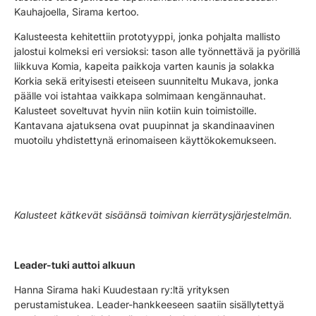
Kauhajoella, Sirama kertoo.
Kalusteesta kehitettiin prototyyppi, jonka pohjalta mallisto
jalostui kolmeksi eri versioksi: tason alle työnnettävä ja pyörillä
liikkuva Komia, kapeita paikkoja varten kaunis ja solakka
Korkia sekä erityisesti eteiseen suunniteltu Mukava, jonka
päälle voi istahtaa vaikkapa solmimaan kengännauhat.
Kalusteet soveltuvat hyvin niin kotiin kuin toimistoille.
Kantavana ajatuksena ovat puupinnat ja skandinaavinen
muotoilu yhdistettynä erinomaiseen käyttökokemukseen.
Kalusteet kätkevät sisäänsä toimivan kierrätysjärjestelmän.
Leader-tuki auttoi alkuun
Hanna Sirama haki Kuudestaan ry:ltä yrityksen
perustamistukea. Leader-hankkeeseen saatiin sisällytettyä