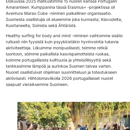
Elokuussa 2025 matkustimme 15 nuoren kanssa Portugalin
Amaranteen. Kumppanina tässä Erasmus+ -projektissa oli
Aventura Marao Cube -niminen paikallinen organisaatio.
Suomesta osallistujia oli alueemme joka kunnasta; Alavudelta,
Kuortaneelta, Soinista sekä Ähtäristä.
Healthy surfing for body and mind -niminen vaihtomme sisälsi
rutkasti niin fyysistä kuin psyykkistäkin hyvinvointia tukevia
aktiviteetteja. Liikuimme monipuolisesti, teimme retkiä
luontoon, söimme paikallista kasvispainotteista ruokaa,
koimme portugalilaista kulttuuria ja yhteisöllisyyttä sekä
tankkasimme lämpöä ja aurinkoa Suomen talvea varten.
Nuoret osallistuivat ohjelman suunnitteluun ja toteutukseen
aktiivisesti. Hiihtolomaviikolla 2026 portugalilaiset nuoret
saapuat vieraiksemme Suomeen.