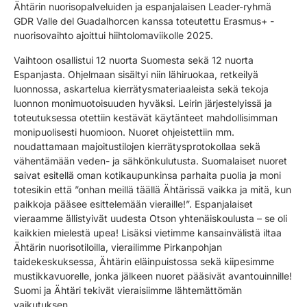
Ähtärin nuorisopalveluiden ja espanjalaisen Leader-ryhmä
GDR Valle del Guadalhorcen kanssa toteutettu Erasmus+ -
nuorisovaihto ajoittui hiihtolomaviikolle 2025.
Vaihtoon osallistui 12 nuorta Suomesta sekä 12 nuorta
Espanjasta. Ohjelmaan sisältyi niin lähiruokaa, retkeilyä
luonnossa, askartelua kierrätysmateriaaleista sekä tekoja
luonnon monimuotoisuuden hyväksi. Leirin järjestelyissä ja
toteutuksessa otettiin kestävät käytänteet mahdollisimman
monipuolisesti huomioon. Nuoret ohjeistettiin mm.
noudattamaan majoitustilojen kierrätysprotokollaa sekä
vähentämään veden- ja sähkönkulutusta. Suomalaiset nuoret
saivat esitellä oman kotikaupunkinsa parhaita puolia ja moni
totesikin että ”onhan meillä täällä Ähtärissä vaikka ja mitä, kun
paikkoja pääsee esittelemään vieraille!”. Espanjalaiset
vieraamme ällistyivät uudesta Otson yhtenäiskoulusta – se oli
kaikkien mielestä upea! Lisäksi vietimme kansainvälistä iltaa
Ähtärin nuorisotiloilla, vierailimme Pirkanpohjan
taidekeskuksessa, Ähtärin eläinpuistossa sekä kiipesimme
mustikkavuorelle, jonka jälkeen nuoret pääsivät avantouinnille!
Suomi ja Ähtäri tekivät vieraisiimme lähtemättömän
vaikutuksen.