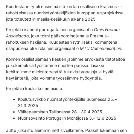
Kuudestaan ry oli ensimmäistä kertaa osallisena Erasmus+ -
rahoitteisessa nuorisotyöntekijöiden kumppanuusprojektissa,
jota toteutettiin maalis-kesäkuun aikana 2025.
Projektia isännöi portugalilainen organisaatio
Omis Factum
Assosiacao
, joka toimi pääkoordinoijana ja Erasmus+ -
rahoituksen hakijana. Kuudestaan ry:n lisäksi kolmantena
osapuolena oli virolainen organisaatio
MTU Communication
.
Kolmen osallistujamaan kesken jaoimme arvokasta tietotaitoa
ja kokemuksia työstämme nuorten parissa. Lisäksi
kehittelimme mielenterveyttä tukevia työpajoja ja hyviä
käytänteitä, joita voimme työssämme hyödyntää.
Projektiin kuului kolme osiota:
Koulutusviikko nuorisotyöntekijöille Suomessa 25. –
31.3.2025
Välitapaaminen Tallinnassa 28.- 30.4.2025
Nuorisovaihto Portugalin Montijossa 3.- 12.6.2025
Juttu julkaistu aiemmin nettisivuillamme. Pääset lukemaan sen