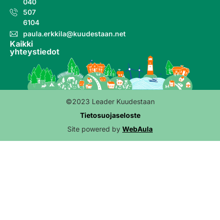
040
507
6104
paula.erkkila@kuudestaan.net
Kaikki
yhteystiedot
©2023 Leader Kuudestaan
Tietosuojaseloste
Site powered by
WebAula