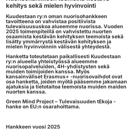
kehitys sekä mielen hyvinvointi
Kuudestaan ry:n oman nuorisohankkeen
tavoitteena on vahvistaa positiivista
tulevaisuususkoa alueemme nuorissa. Vuoden
2025 toimenpiteillä on vahvistettu nuorten
osaamista kestävän kehityksen teemoista sekä
lisätty ymmärrystä kestävän kehityksen ja
mielen hyvinvoinnin välisestä yhteydestä.
Hanketta toteutetaan paikallisesti Kuudestaan
ry:n alueella yhteistyössä alueemme
nuorisopalveluiden, 4H-yhdistysten sekä
muiden toimijoiden kanssa. Myös
kansainväliset Erasmus+ -nuorisovaihdot ovat
osa hanketta, joiden myötä pääsemme jakamaan
ajatuksia ja tietotaitoa teemoista muiden maiden
nuorten kanssa.
Green Mind Project – Tulevaisuuden tEkoja -
hanke on EU:n osarahoittama.
Hankkeen vuosi 2025