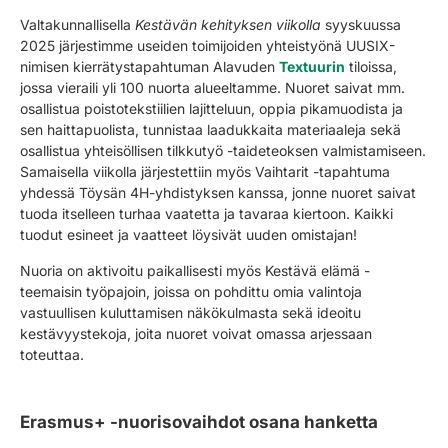
Valtakunnallisella
Kestävän kehityksen viikolla
syyskuussa
2025 järjestimme useiden toimijoiden yhteistyönä UUSIX-
nimisen kierrätystapahtuman Alavuden
Textuurin
tiloissa,
jossa vieraili yli 100 nuorta alueeltamme. Nuoret saivat mm.
osallistua poistotekstiilien lajitteluun, oppia pikamuodista ja
sen haittapuolista, tunnistaa laadukkaita materiaaleja sekä
osallistua yhteisöllisen tilkkutyö -taideteoksen valmistamiseen.
Samaisella viikolla järjestettiin myös Vaihtarit -tapahtuma
yhdessä Töysän 4H-yhdistyksen kanssa, jonne nuoret saivat
tuoda itselleen turhaa vaatetta ja tavaraa kiertoon. Kaikki
tuodut esineet ja vaatteet löysivät uuden omistajan!
Nuoria on aktivoitu paikallisesti myös Kestävä elämä -
teemaisin työpajoin, joissa on pohdittu omia valintoja
vastuullisen kuluttamisen näkökulmasta sekä ideoitu
kestävyystekoja, joita nuoret voivat omassa arjessaan
toteuttaa.
Erasmus+ -nuorisovaihdot osana hanketta