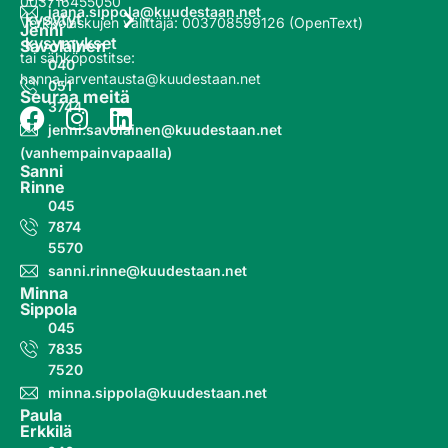
003716455050
jaana.sippola@kuudestaan.net
kysytyt
Verkkolaskujen välittäjä
:
003708599126 (OpenText)
Jenni
kysymykset
Savolainen
tai sähköpostitse:
040
hanna.jarventausta@kuudestaan.net
051
Seuraa meitä
3744
jenni.savolainen@kuudestaan.net
(vanhempainvapaalla)
Sanni
Rinne
045
7874
5570
sanni.rinne@kuudestaan.net
Minna
Sippola
045
7835
7520
minna.sippola@kuudestaan.net
Paula
Erkkilä