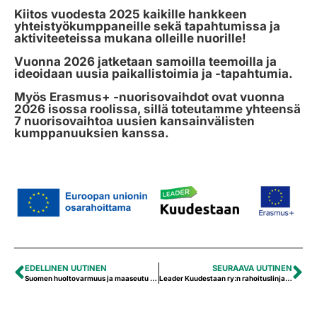
Kiitos vuodesta 2025 kaikille hankkeen
yhteistyökumppaneille sekä tapahtumissa ja
aktiviteeteissa mukana olleille nuorille!
Vuonna 2026 jatketaan samoilla teemoilla ja
ideoidaan uusia paikallistoimia ja -tapahtumia.
Myös Erasmus+ -nuorisovaihdot ovat vuonna
2026 isossa roolissa, sillä toteutamme yhteensä
7 nuorisovaihtoa uusien kansainvälisten
kumppanuuksien kanssa.
EDELLINEN UUTINEN
SEURAAVA UUTINEN
Suomen huoltovarmuus ja maaseutu -hankkeen aloitusseminaari antoi teemasta hyvän kokonaiskuvan
Leader Kuudestaan ry:n rahoituslinjaukset vuodelle 2026