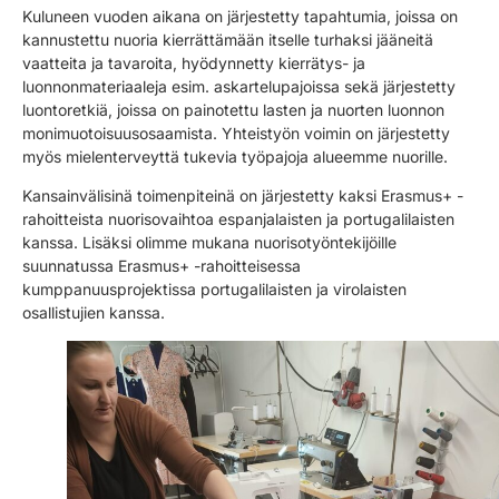
Kuluneen vuoden aikana on järjestetty tapahtumia, joissa on
kannustettu nuoria kierrättämään itselle turhaksi jääneitä
vaatteita ja tavaroita, hyödynnetty kierrätys- ja
luonnonmateriaaleja esim. askartelupajoissa sekä järjestetty
luontoretkiä, joissa on painotettu lasten ja nuorten luonnon
monimuotoisuusosaamista. Yhteistyön voimin on järjestetty
myös mielenterveyttä tukevia työpajoja alueemme nuorille.
Kansainvälisinä toimenpiteinä on järjestetty kaksi Erasmus+ -
rahoitteista nuorisovaihtoa espanjalaisten ja portugalilaisten
kanssa. Lisäksi olimme mukana nuorisotyöntekijöille
suunnatussa Erasmus+ -rahoitteisessa
kumppanuusprojektissa portugalilaisten ja virolaisten
osallistujien kanssa.