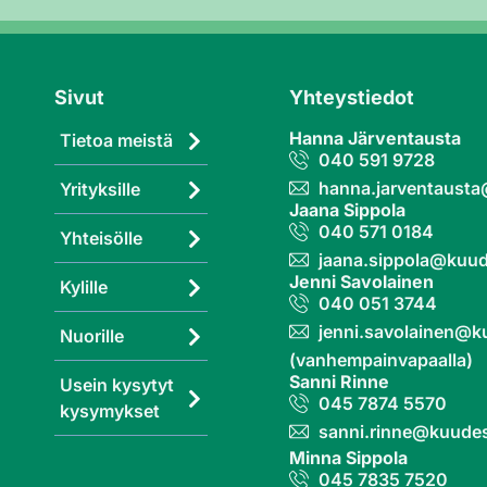
Sivut
Yhteystiedot
Hanna Järventausta
Tietoa meistä
040 591 9728
hanna.jarventaust
Yrityksille
Jaana Sippola
040 571 0184
Yhteisölle
jaana.sippola@kuud
Jenni Savolainen
Kylille
040 051 3744
jenni.savolainen@k
Nuorille
(vanhempainvapaalla)
Sanni Rinne
Usein kysytyt
045 7874 5570
kysymykset
sanni.rinne@kuudes
Minna Sippola
045 7835 7520