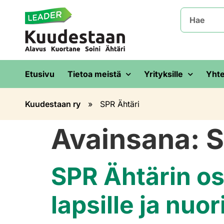
Etusivu
Tietoa meistä
Yrityksille
Yhte
Kuudestaan ry
»
SPR Ähtäri
Avainsana:
S
SPR Ähtärin os
lapsille ja nuori