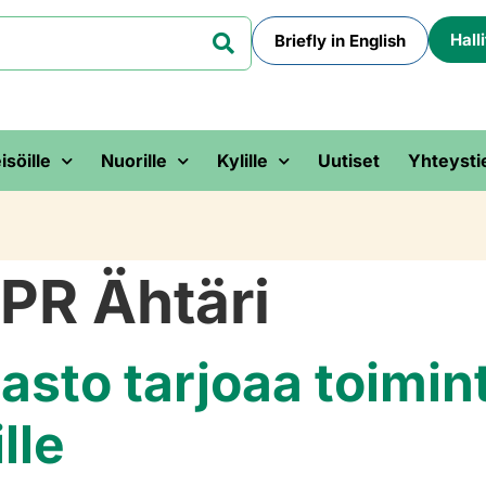
Hall
Briefly in English
isöille
Nuorille
Kylille
Uutiset
Yhteysti
PR Ähtäri
asto tarjoaa toimi
lle