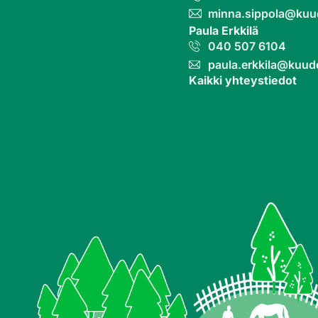
minna.sippola@kuu
Paula Erkkilä
040 507 6104
paula.erkkila@kuud
Kaikki yhteystiedot