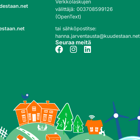
Verkkolaskujen
destaan.net
välittäjä
:
003708599126
(OpenText)
tai sähköpostitse:
estaan.net
hanna.jarventausta@kuudestaan.net
Seuraa meitä