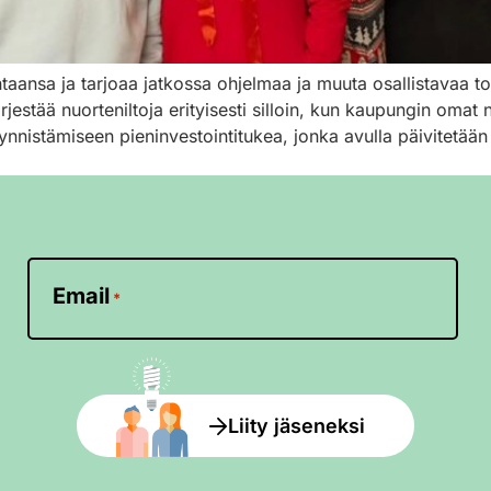
taansa ja tarjoaa jatkossa ohjelmaa ja muuta osallistavaa to
estää nuorteniltoja erityisesti silloin, kun kaupungin omat n
nistämiseen pieninvestointitukea, jonka avulla päivitetään t
Email
*
Liity jäseneksi