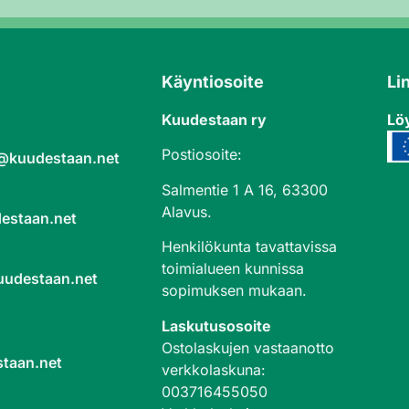
Käyntiosoite
Li
Kuudestaan ry
Löy
Postiosoite:
a@kuudestaan.net
Salmentie 1 A 16, 63300
Alavus.
estaan.net
Henkilökunta tavattavissa
toimialueen kunnissa
uudestaan.net
sopimuksen mukaan.
Laskutusosoite
Ostolaskujen vastaanotto
taan.net
verkkolaskuna
:
003716455050