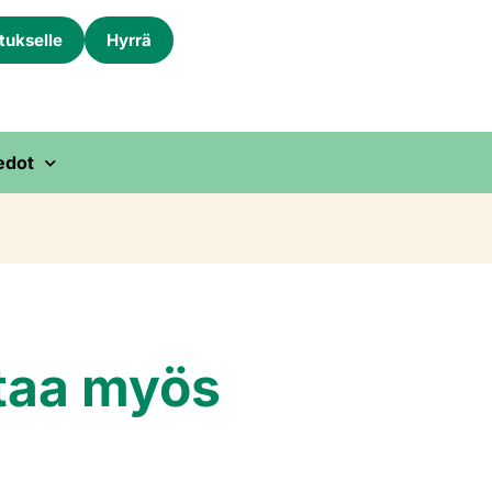
itukselle
Hyrrä
edot
ntaa myös