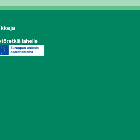
nkkejä
töretkiä lähelle