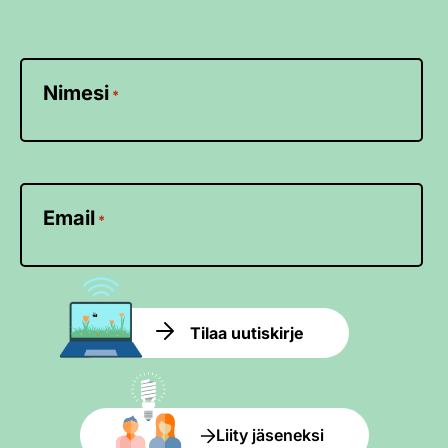
Nimesi
*
Email
*
Tilaa uutiskirje
Liity jäseneksi