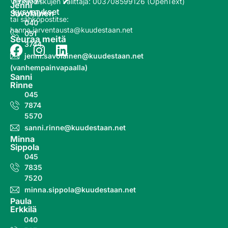
Verkkolaskujen välittäjä
:
003708599126 (OpenText)
Jenni
kysymykset
Savolainen
tai sähköpostitse:
040
hanna.jarventausta@kuudestaan.net
051
Seuraa meitä
3744
jenni.savolainen@kuudestaan.net
(vanhempainvapaalla)
Sanni
Rinne
045
7874
5570
sanni.rinne@kuudestaan.net
Minna
Sippola
045
7835
7520
minna.sippola@kuudestaan.net
Paula
Erkkilä
040