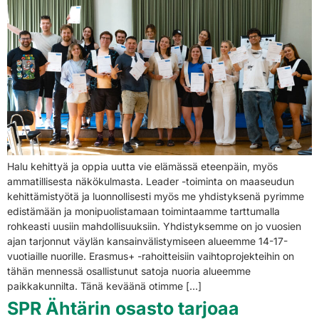
Halu kehittyä ja oppia uutta vie elämässä eteenpäin, myös
ammatillisesta näkökulmasta. Leader -toiminta on maaseudun
kehittämistyötä ja luonnollisesti myös me yhdistyksenä pyrimme
edistämään ja monipuolistamaan toimintaamme tarttumalla
rohkeasti uusiin mahdollisuuksiin. Yhdistyksemme on jo vuosien
ajan tarjonnut väylän kansainvälistymiseen alueemme 14-17-
vuotiaille nuorille. Erasmus+ -rahoitteisiin vaihtoprojekteihin on
tähän mennessä osallistunut satoja nuoria alueemme
paikkakunnilta. Tänä keväänä otimme […]
SPR Ähtärin osasto tarjoaa