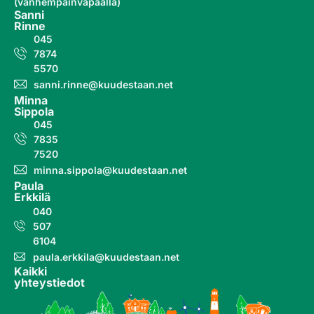
(vanhempainvapaalla)
Sanni
Rinne
045
7874
5570
sanni.rinne@kuudestaan.net
Minna
Sippola
045
7835
7520
minna.sippola@kuudestaan.net
Paula
Erkkilä
040
507
6104
paula.erkkila@kuudestaan.net
Kaikki
yhteystiedot