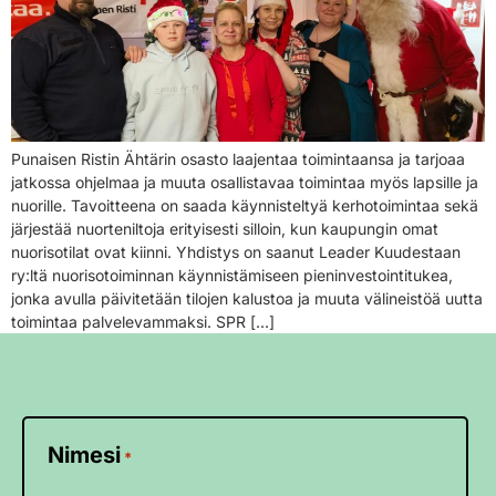
Punaisen Ristin Ähtärin osasto laajentaa toimintaansa ja tarjoaa
jatkossa ohjelmaa ja muuta osallistavaa toimintaa myös lapsille ja
nuorille. Tavoitteena on saada käynnisteltyä kerhotoimintaa sekä
järjestää nuorteniltoja erityisesti silloin, kun kaupungin omat
nuorisotilat ovat kiinni. Yhdistys on saanut Leader Kuudestaan
ry:ltä nuorisotoiminnan käynnistämiseen pieninvestointitukea,
jonka avulla päivitetään tilojen kalustoa ja muuta välineistöä uutta
toimintaa palvelevammaksi. SPR […]
Nimesi
*