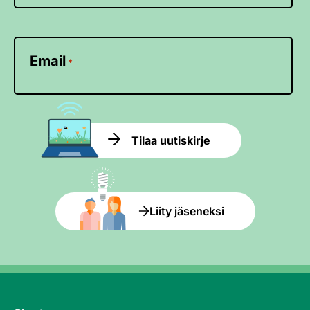
Email
*
Tilaa uutiskirje
Liity jäseneksi