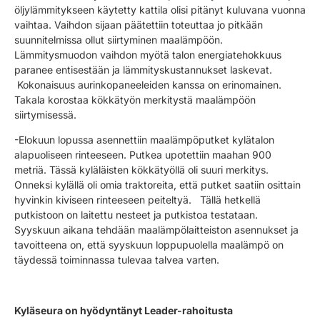
öljylämmitykseen käytetty kattila olisi pitänyt kuluvana vuonna
vaihtaa. Vaihdon sijaan päätettiin toteuttaa jo pitkään
suunnitelmissa ollut siirtyminen maalämpöön.
Lämmitysmuodon vaihdon myötä talon energiatehokkuus
paranee entisestään ja lämmityskustannukset laskevat.
Kokonaisuus aurinkopaneeleiden kanssa on erinomainen.
Takala korostaa kökkätyön merkitystä maalämpöön
siirtymisessä.
-Elokuun lopussa asennettiin maalämpöputket kylätalon
alapuoliseen rinteeseen. Putkea upotettiin maahan 900
metriä. Tässä kyläläisten kökkätyöllä oli suuri merkitys.
Onneksi kylällä oli omia traktoreita, että putket saatiin osittain
hyvinkin kiviseen rinteeseen peiteltyä. Tällä hetkellä
putkistoon on laitettu nesteet ja putkistoa testataan.
Syyskuun aikana tehdään maalämpölaitteiston asennukset ja
tavoitteena on, että syyskuun loppupuolella maalämpö on
täydessä toiminnassa tulevaa talvea varten.
Kyläseura on hyödyntänyt Leader-rahoitusta