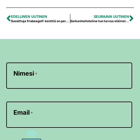
EDELLINEN UUTINEN
SEURAAVA UUTINEN
Suosittuja frisbeegolf-kenttiä on perustettu Ähtäriin Leader-rahoituksella
Sorkanhoitoteline tuo turvaa eläimelle ja hoitajalle
Nimesi
*
Email
*