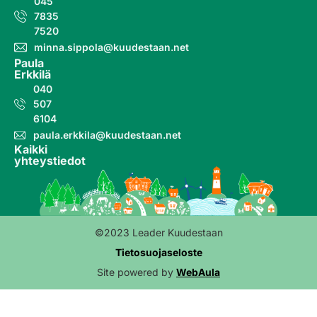
045
7835
7520
minna.sippola@kuudestaan.net
Paula
Erkkilä
040
507
6104
paula.erkkila@kuudestaan.net
Kaikki
yhteystiedot
©2023 Leader Kuudestaan
Tietosuojaseloste
Site powered by
WebAula