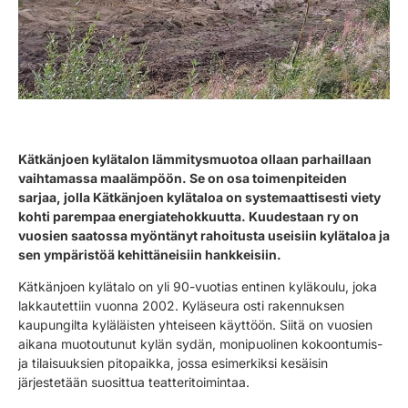
Kätkänjoen kylätalon lämmitysmuotoa ollaan parhaillaan
vaihtamassa maalämpöön. Se on osa toimenpiteiden
sarjaa, jolla Kätkänjoen kylätaloa on systemaattisesti viety
kohti parempaa energiatehokkuutta. Kuudestaan ry on
vuosien saatossa myöntänyt rahoitusta useisiin kylätaloa ja
sen ympäristöä kehittäneisiin hankkeisiin.
Kätkänjoen kylätalo on yli 90-vuotias entinen kyläkoulu, joka
lakkautettiin vuonna 2002. Kyläseura osti rakennuksen
kaupungilta kyläläisten yhteiseen käyttöön. Siitä on vuosien
aikana muotoutunut kylän sydän, monipuolinen kokoontumis-
ja tilaisuuksien pitopaikka, jossa esimerkiksi kesäisin
järjestetään suosittua teatteritoimintaa.