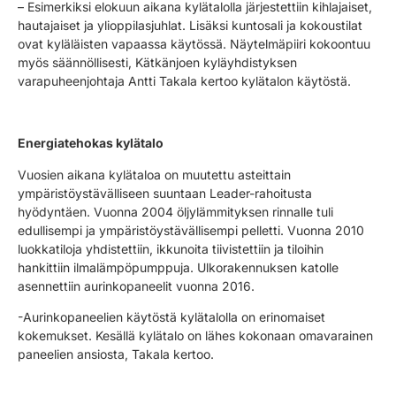
– Esimerkiksi elokuun aikana kylätalolla järjestettiin kihlajaiset,
hautajaiset ja ylioppilasjuhlat. Lisäksi kuntosali ja kokoustilat
ovat kyläläisten vapaassa käytössä. Näytelmäpiiri kokoontuu
myös säännöllisesti, Kätkänjoen kyläyhdistyksen
varapuheenjohtaja Antti Takala kertoo kylätalon käytöstä.
Energiatehokas kylätalo
Vuosien aikana kylätaloa on muutettu asteittain
ympäristöystävälliseen suuntaan Leader-rahoitusta
hyödyntäen. Vuonna 2004 öljylämmityksen rinnalle tuli
edullisempi ja ympäristöystävällisempi pelletti. Vuonna 2010
luokkatiloja yhdistettiin, ikkunoita tiivistettiin ja tiloihin
hankittiin ilmalämpöpumppuja. Ulkorakennuksen katolle
asennettiin aurinkopaneelit vuonna 2016.
-Aurinkopaneelien käytöstä kylätalolla on erinomaiset
kokemukset. Kesällä kylätalo on lähes kokonaan omavarainen
paneelien ansiosta, Takala kertoo.