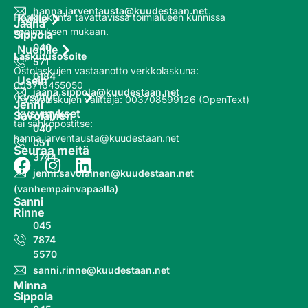
hanna.jarventausta@kuudestaan.net
Henkilökunta tavattavissa toimialueen kunnissa
Kylille
Jaana
sopimuksen mukaan.
Sippola
040
Nuorille
Laskutusosoite
571
Ostolaskujen vastaanotto
verkkolaskuna
:
0184
Usein
003716455050
jaana.sippola@kuudestaan.net
kysytyt
Verkkolaskujen välittäjä
:
003708599126 (OpenText)
Jenni
kysymykset
Savolainen
tai sähköpostitse:
040
hanna.jarventausta@kuudestaan.net
051
Seuraa meitä
3744
jenni.savolainen@kuudestaan.net
(vanhempainvapaalla)
Sanni
Rinne
045
7874
5570
sanni.rinne@kuudestaan.net
Minna
Sippola