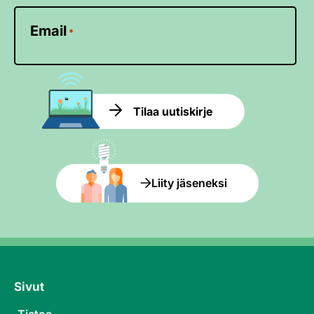
Email
*
Tilaa uutiskirje
Liity jäseneksi
Sivut
Tietoa