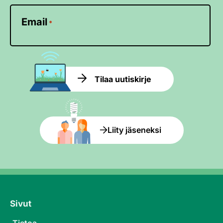
Email
*
Tilaa uutiskirje
Liity jäseneksi
Sivut
Tietoa